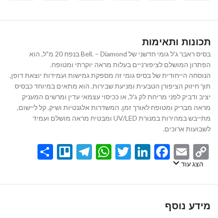
תכונות ותאימות
בסיס ראבר ג'ל גומי חדשני של Bell. – Diamond בנפח 20 מ"ל, הוא
הפתרון המושלם לציפורניים בעלות מראה יוקרתי ומטופח.
הנוסחה הייחודית של בסיס גומי זה מספקת גמישות ועמידות יוצאת דופן,
תוך חיזוק הציפורן הטבעית ומניעת שבירות. הוא מתאים במיוחד כבסיס
יציב ודביק לפני מריחת לק ג'ל, או ככיסוי עצמאי עדין ומרשים המעניק
מראה מבריק ומטופח לאורך זמן. המשדרות אלגנטיות ושיק. קל ליישום,
מתייבש במהירות במנורת UV/LED ומבטיח מראה מושלם ועמיד
לשבועות ארוכים.
Share
Telegram
Trello
WhatsApp
Twitter
LinkedIn
Facebook
Email
Copy
Link
הצג עוד
מידע נוסף