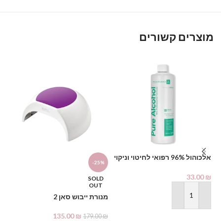
מוצרים קשורים
אלכוהול 96% רפואי לחיטוי וניקוי
-25%
מכ
1000 מ"ל – PHARMAX Pure
Alcohol
33.00
₪
SOLD
₪
OUT
מנורת ייבוש סאן 2
הוספה לסל
135.00
₪
179.00
₪