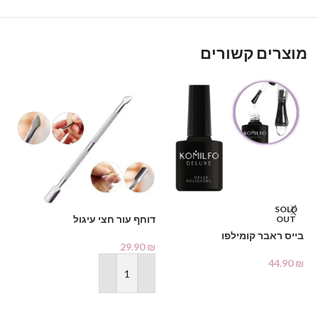
מוצרים קשורים
%
SOLD
דוחף עור חצי עיגול
OUT
מא
בייס ראבר קומילפו
29.90
₪
₪
44.90
₪
הוספה לסל
מידע נוסף