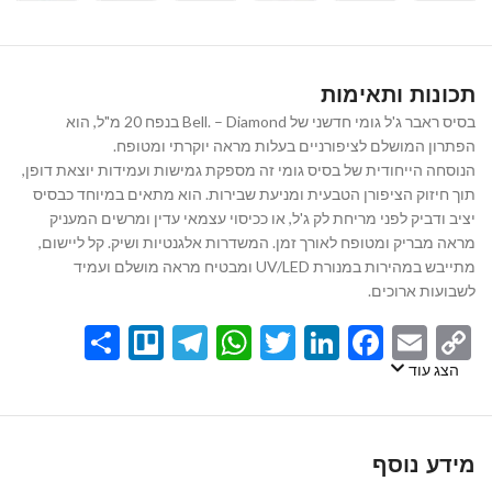
תכונות ותאימות
בסיס ראבר ג'ל גומי חדשני של Bell. – Diamond בנפח 20 מ"ל, הוא
הפתרון המושלם לציפורניים בעלות מראה יוקרתי ומטופח.
הנוסחה הייחודית של בסיס גומי זה מספקת גמישות ועמידות יוצאת דופן,
תוך חיזוק הציפורן הטבעית ומניעת שבירות. הוא מתאים במיוחד כבסיס
יציב ודביק לפני מריחת לק ג'ל, או ככיסוי עצמאי עדין ומרשים המעניק
מראה מבריק ומטופח לאורך זמן. המשדרות אלגנטיות ושיק. קל ליישום,
מתייבש במהירות במנורת UV/LED ומבטיח מראה מושלם ועמיד
לשבועות ארוכים.
Share
Telegram
Trello
WhatsApp
Twitter
LinkedIn
Facebook
Email
Copy
Link
הצג עוד
מידע נוסף