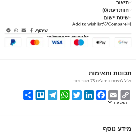
תיאור
חוות דעת (0)
שיטת יישום
Add to wishlist
Compare
שיתוף:
כל אפשרויות התשלום:
תכונות ותאימות
גליל למיטת טיפולים 75 מטר ורוד
Share
Telegram
Trello
WhatsApp
Twitter
LinkedIn
Facebook
Email
Copy
Link
הצג עוד
מידע נוסף