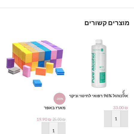
מוצרים קשורים
אלכוהול 96% רפואי לחיטוי וניקוי
%
-20%
1000 מ"ל – PHARMAX Pure
Alcohol
33.00
₪
מארז באפר
יד
19.90
₪
₪
25.00
₪
הוספה לסל
הוספה לסל