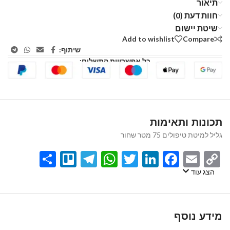
תיאור
חוות דעת (0)
שיטת יישום
Add to wishlist
Compare
שיתוף:
כל אפשרויות התשלום:
תכונות ותאימות
גליל למיטת טיפולים 75 מטר שחור
Share
Telegram
Trello
WhatsApp
Twitter
LinkedIn
Facebook
Email
Copy
Link
הצג עוד
מידע נוסף