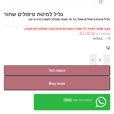
Click to enlarge
גליל מיטת טיפולים מאל-בד חד פעמי מעולה לשמירת היגיינה.
צבע: שחור | אורך: 75 מטר | רוחב: 60 ס"מ | עובי האלבד: 40 מקרון
43.00
₪
47.00
₪
9 במלאי
+
-
הוספה לסל
Buy now
קוסמטיקס שופ
Online