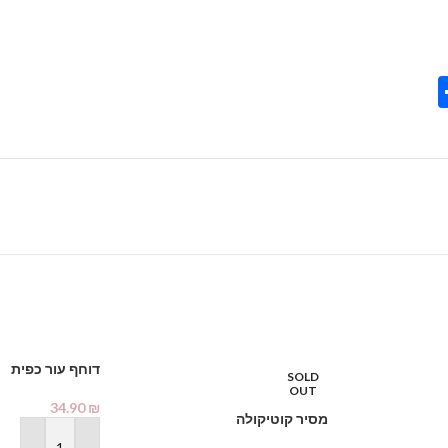
Share
Tel
Tre
Wh
דוחף עור כפית
SOLD
OUT
34.90
₪
מסיר קוטיקולה