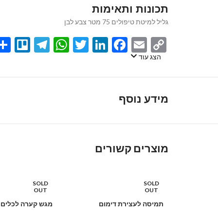
תכונות ותאימות
גליל למיטת טיפולים 75 מטר צבע לבן
egram
llo
atsApp
Twitter
LinkedIn
Facebook
Email
Copy
Link
הצג עוד
מידע נוסף
מוצרים קשורים
SOLD
SOLD
OUT
OUT
תמיסה לעצירת דימום
מגש קערה לכלים