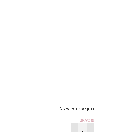
דוחף עור חצי עיגול
-20%
29.90
₪
מארז באפר