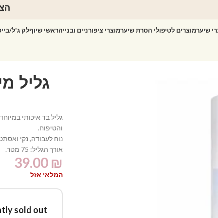
הצט
רי שיער
מוצרים לטיפולי הסרת שיער
מוצרי ציפורניים ובנייה
ראשי שיוף
לק ג'ל/ביי
אנס ביוטי
גליל מי
גליל בד איכותי במיוח
והטיפוח.
נוח לעבודה, נקי ואסתטי
אורך הגליל: 75 מטר.
39.00
₪
המלאי אזל
tly sold out.