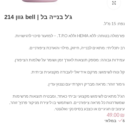
Click to enlarge
ג'ל בנייה בל | bell גוון 214
נפח: 15 מ"ל.
פורמולה בטוחה: ללא HEMA וללא T.P.O. – למזעור סיכוי לרגישויות.
רב-תכליתי: מתאים לבנייה, חיזוק, מילוי והארכת ציפורניים.
עמידות גבוהה: מספק תוצאות לאורך זמן ושומר על שלמות הציפורן.
קל ונוח לשימוש: מרקם אידיאלי לעבודה מקצועית וביתית.
גימור זוהר: מראה מבריק ויוקרתי עם נצנוץ עדין.
הג'ל מתאים לשימוש מקצועי וביתי כאחד, ומבטיח תוצאות מרשימות
שמשדרגות כל מראה ציפורניים. השתמשי בו ליצירת מניקור פרנץ' זוהר,
עיצובים חגיגיים או כצבע בסיס נקי ואלגנטי.
49.00
₪
6 במלאי