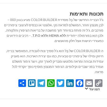
תכונות ותאימות
ג'ל הבנייה החדשני של בֶּל מסדרת COLOR BUILDER מגיע בגוון 003 –
לבן מנצנץ וזוהר, המושלם למראה נקי, אלגנטי או כבסיס לעיצובי ציפורניים
מורכבים. ג'ל זה פותח במיוחד תוך מחשבה על בריאות הציפורן והלקוחה,
ולכן הוא בפורמולה ייחודית
ללא HEMA וללא T.P.O.
– רכיבים הידועים
כמעוררי רגישות אצל חלק מהאנשים.
ה-COLOR BUILDER של בֶּל הוא ג'ל סמיך ונוח לעבודה, המאפשר בנייה,
חיזוק ומילוי של ציפורניים טבעיות, כמו גם יצירת הארכות. הוא מעניק
עמידות גבוהה ומראה מלוטש ומבריק לאורך זמן, ויוצר גימור מושלם
ועמיד בפני שברים וקילופים. הגימור המנצנץ מוסיף נופך יוקרתי לכל
מראה.
Share
Telegram
Trello
WhatsApp
Twitter
LinkedIn
Facebook
Email
Copy
Link
הצג עוד