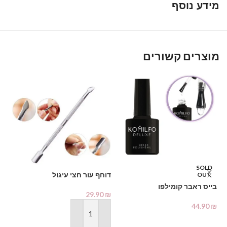
מידע נוסף
מוצרים קשורים
SOLD
דוחף עור חצי עיגול
OUT
בייס ראבר קומילפו
29.90
₪
%
44.90
₪
צבע 
הוספה לסל
מידע נוסף