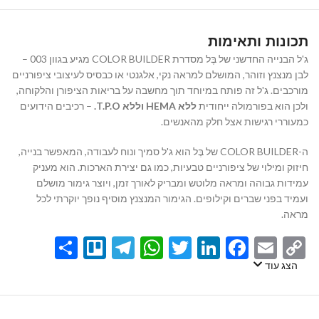
תכונות ותאימות
ג'ל הבנייה החדשני של בֶּל מסדרת COLOR BUILDER מגיע בגוון 003 –
לבן מנצנץ וזוהר, המושלם למראה נקי, אלגנטי או כבסיס לעיצובי ציפורניים
מורכבים. ג'ל זה פותח במיוחד תוך מחשבה על בריאות הציפורן והלקוחה,
ולכן הוא בפורמולה ייחודית
ללא HEMA וללא T.P.O.
– רכיבים הידועים
כמעוררי רגישות אצל חלק מהאנשים.
ה-COLOR BUILDER של בֶּל הוא ג'ל סמיך ונוח לעבודה, המאפשר בנייה,
חיזוק ומילוי של ציפורניים טבעיות, כמו גם יצירת הארכות. הוא מעניק
עמידות גבוהה ומראה מלוטש ומבריק לאורך זמן, ויוצר גימור מושלם
ועמיד בפני שברים וקילופים. הגימור המנצנץ מוסיף נופך יוקרתי לכל
מראה.
Share
Telegram
Trello
WhatsApp
Twitter
LinkedIn
Facebook
Email
Copy
Link
הצג עוד