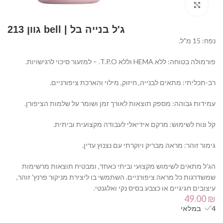
Click to enlarge
ג'ל בנייה בל | bell גוון 213
נפח: 15 מ"ל.
פורמולה בטוחה: ללא HEMA וללא T.P.O. – למזעור סיכוי לרגישויות.
רב-תכליתי: מתאים לבנייה, חיזוק, מילוי והארכת ציפורניים.
עמידות גבוהה: מספק תוצאות לאורך זמן ושומר על שלמות הציפורן.
קל ונוח לשימוש: מרקם אידיאלי לעבודה מקצועית וביתית.
גימור זוהר: מראה מבריק ויוקרתי עם נצנוץ עדין.
הג'ל מתאים לשימוש מקצועי וביתי כאחד, ומבטיח תוצאות מרשימות
שמשדרגות כל מראה ציפורניים. השתמשי בו ליצירת מניקור פרנץ' זוהר,
עיצובים חגיגיים או כצבע בסיס נקי ואלגנטי.
49.00
₪
4 במלאי