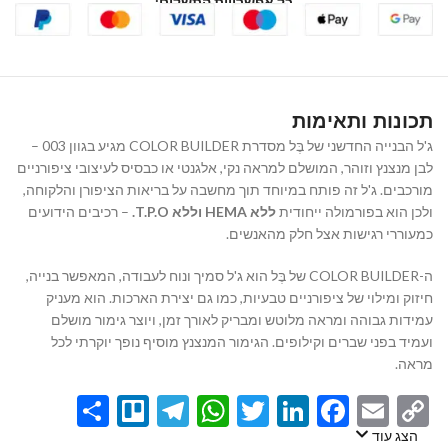
כל אפשרויות התשלום:
תכונות ותאימות
ג'ל הבנייה החדשני של בֶּל מסדרת COLOR BUILDER מגיע בגוון 003 –
לבן מנצנץ וזוהר, המושלם למראה נקי, אלגנטי או כבסיס לעיצובי ציפורניים
מורכבים. ג'ל זה פותח במיוחד תוך מחשבה על בריאות הציפורן והלקוחה,
ולכן הוא בפורמולה ייחודית
ללא HEMA וללא T.P.O.
– רכיבים הידועים
כמעוררי רגישות אצל חלק מהאנשים.
ה-COLOR BUILDER של בֶּל הוא ג'ל סמיך ונוח לעבודה, המאפשר בנייה,
חיזוק ומילוי של ציפורניים טבעיות, כמו גם יצירת הארכות. הוא מעניק
עמידות גבוהה ומראה מלוטש ומבריק לאורך זמן, ויוצר גימור מושלם
ועמיד בפני שברים וקילופים. הגימור המנצנץ מוסיף נופך יוקרתי לכל
מראה.
Share
Telegram
Trello
WhatsApp
Twitter
LinkedIn
Facebook
Email
Copy
Link
הצג עוד