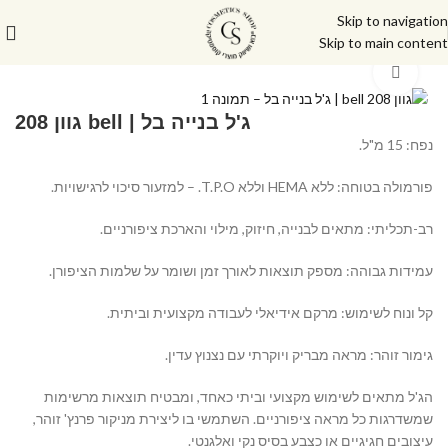
Skip to navigation
Skip to main content
עמוד הבית
/
מוצרי בניה וציפורניים
/
ג'ל בנייה
Click to enlarge
ג'ל בנייה בל | bell גוון 208
נפח: 15 מ"ל.
פורמולה בטוחה: ללא HEMA וללא T.P.O. – למזעור סיכוי לרגישויות.
רב-תכליתי: מתאים לבנייה, חיזוק, מילוי והארכת ציפורניים.
עמידות גבוהה: מספק תוצאות לאורך זמן ושומר על שלמות הציפורן.
קל ונוח לשימוש: מרקם אידיאלי לעבודה מקצועית וביתית.
גימור זוהר: מראה מבריק ויוקרתי עם נצנוץ עדין.
הג'ל מתאים לשימוש מקצועי וביתי כאחד, ומבטיח תוצאות מרשימות
שמשדרגות כל מראה ציפורניים. השתמשי בו ליצירת מניקור פרנץ' זוהר,
עיצובים חגיגיים או כצבע בסיס נקי ואלגנטי.