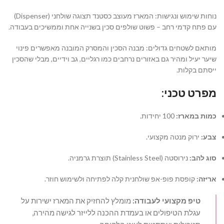
נוחות שימוש ונגישות: המארז מעוצב כסטנד תצוגה שולחני (Dispenser)
עם פתח קדמי רחב – פשוט שולפים סכין בשנייה אחת וממשיכים בעבודה.
מותאם לשטחים גדולים: מבנה הסכין והמסרק המובנה מאפשרים פינוי
שיער יעיל ומהיר גם באזורים נרחבים כמו רגליים, גב וידיים, מבלי שהסכין
ייסתם בקלות.
מפרט טכני:
כמות במארז:
100 יחידות.
צבע:
ירוק מנטה מקצועי.
סוג להב:
נירוסטה (Stainless Steel) תוצרת גרמניה.
אריזה:
קופסת פופ-אפ שולחנית קלה לפתיחה ולשימוש חוזר.
טיפ מקצועי לעבודה:
מומלץ להחזיק את המארז ישירות על
עגלת הטיפולים או בעמדת ההכנה ללייזר לגישה מהירה,