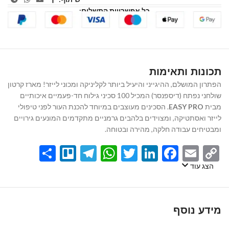
כל אפשרויות התשלום:
תכונות ותאימות
הפתרון המושלם, ההיגייני והיעיל ביותר לקליניקה ומכוני לייזר! מארז קרטון
שולחני נפתח (דיספנסר) המכיל 100 סכיני גילוח חד-פעמיים איכותיים
מבית
EASY PRO
. הסכינים מעוצבים במיוחד להכנת העור לפני טיפולי
לייזר ואסתטיקה, ומצוידים בלהבים גרמניים מתקדמים המונעים גירויים
ומבטיחים עבודה חלקה, מהירה ובטוחה.
Share
Telegram
Trello
WhatsApp
Twitter
LinkedIn
Facebook
Email
Copy
Link
הצג עוד
מידע נוסף