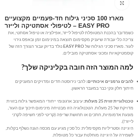
Click to enlarge
מארז 100 סכיני גילוח חד-פעמיים מקצועיים
EASY PRO – לטיפולי אסתטיקה ולייזר
כשמדובר בהכנת המטופלת לטיפול לייזר, אפילציה או טיפול אסתטי, את
צריכה כלי עבודה שיעניק מקסימום תוצאה במינימום זמן ובאפס גירוי
לעור. מארז סכיני הגילוח של
EASY PRO
נולד בדיוק עבור הצורך הזה של
קוסמטיקאיות ומכוני אסתטיקה מובילים.
למה המוצר הזה חובה בקליניקה שלך?
להבים גרמניים איכותיים:
להבי נירוסטה חדים ומדויקים המעניקים
חיתוך חלק ונקי כבר במעבר הראשון.
טכנולוגיית זווית 25 מעלות:
עיצוב ארגונומי ייחודי המאפשר גילוח בזווית
מדויקת של 25 מעלות. הטכנולוגיה הזו מבטיחה מינימום חיכוך עם העור,
מונעת אדמומיות, חתכים או תחושת שריפה (קריטי לפני חשיפה לקרני
לייזר!).
היגיינה וסטריליות מקסימלית: כל סכין מגיע עם מכסה הגנה נשלף בקלות,
לשמירה על היגיינה מוחלטת עבור כל מטופלת.