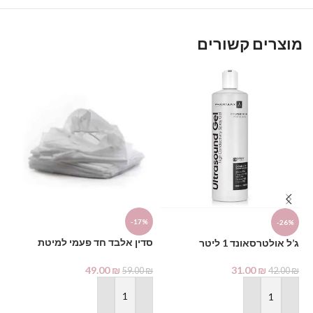
מוצרים קשורים
%
-17%
-26%
סדין אלבד חד פעמי למיטת
פד
⁦ג’ל אולטרסאונד 1 ליטר
טיפולים 10 יחידות
על
פארמקס
49.00
₪
31.00
₪
₪
59.00
₪
42.00
₪
הוספה לסל
הוספה לסל