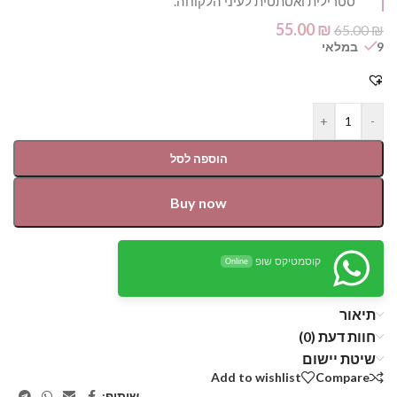
סטרילית ואסתטית לעיני הלקוחה.
55.00
₪
65.00
₪
9 במלאי
+
-
הוספה לסל
Buy now
קוסמטיקס שופ
Online
תיאור
חוות דעת (0)
שיטת יישום
Add to wishlist
Compare
שיתוף: