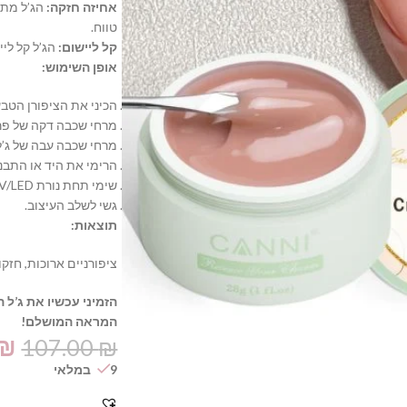
אחיזה חזקה:
הג’ל מתח
טווח.
קל ליישום:
הג’ל קל לי
אופן השימוש:
הכיני את הציפורן הטבע
מרחי שכבה דקה של פרי
מרחי שכבה עבה של ג’ל
הרימי את היד או התבני
שימי
תחת נורת UV/LED.
גשי לשלב העיצוב.
תוצאות:
ציפורניים ארוכות,
חזקות
הזמיני עכשיו את ג’ל 
המראה המושלם!
₪
107.00
₪
9 במלאי