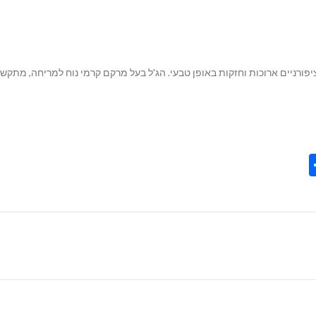
ורניים ארוכות וחזקות באופן טבעי.
הג'ל בעל מרקם קרמי נוח למריחה,
מתקשה ב
Share
Tel
Tre
Wh