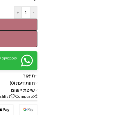
+
-
קוסמטיקס ש
תיאור
חוות דעת (0)
שיטת יישום
shlist
Compare