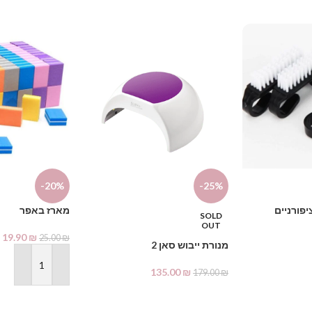
-20%
-25%
פורניים
מארז באפר
SOLD
OUT
19.90
₪
25.00
₪
מנורת ייבוש סאן 2
הוספה לסל
135.00
₪
179.00
₪
מידע נוסף