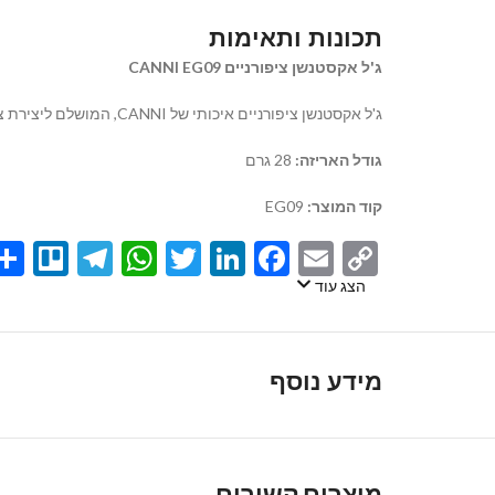
תכונות ותאימות
ג'ל אקסטנשן ציפורניים CANNI EG09
ג'ל אקסטנשן ציפורניים איכותי של CANNI,
המושלם ליצירת ציפ
גודל האריזה:
28 גרם
קוד המוצר:
EG09
egram
llo
atsApp
Twitter
LinkedIn
Facebook
Email
Copy
Link
הצג עוד
מידע נוסף
מוצרים קשורים