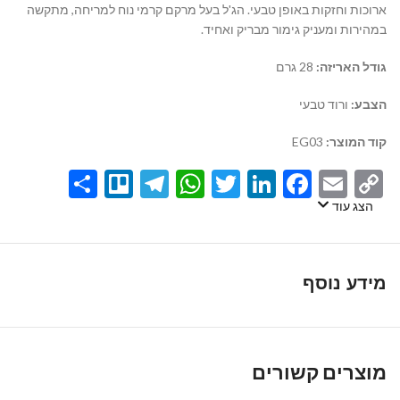
ארוכות וחזקות באופן טבעי.
הג'ל בעל מרקם קרמי נוח למריחה,
מתקשה
במהירות ומעניק גימור מבריק ואחיד.
גודל האריזה:
28 גרם
הצבע:
ורוד טבעי
קוד המוצר:
EG03
Share
Telegram
Trello
WhatsApp
Twitter
LinkedIn
Facebook
Email
Copy
Link
הצג עוד
מידע נוסף
מוצרים קשורים