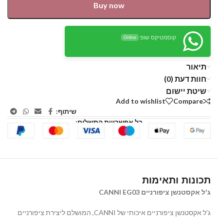
Buy now
קוסמטיקס שופ
Online
תיאור
חוות דעת (0)
שיטת יישום
Add to wishlist
Compare
שיתוף:
כל אפשרויות התשלום:
תכונות ותאימות
ג'ל אקסטנשן ציפורניים CANNI EG03
ג'ל אקסטנשן ציפורניים איכותי של CANNI,
המושלם ליצירת ציפורניים