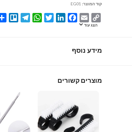
קוד המוצר:
EG01
egram
llo
atsApp
Twitter
LinkedIn
Facebook
Email
Copy
Link
הצג עוד
מידע נוסף
מוצרים קשורים