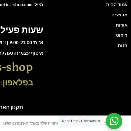
עמוד הבית
מייל: info@cosmetics-shop.com
מבצעים
אודות
שעות פעילו
ריהוט
א'-ה' 9:00-21:00 | ו' וערבי חג 9:00-13:00
חנות
איסוף עצמי והגעה ל
s-shop
בפלאפון: 51-5588135
תקנון האתר | כל הזכוי
Need Help?
Chat with us
אנו משתמשים בעוגיות כדי לשפר את החוויה שלך באתר האינטרנט שלנו. על