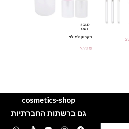
SOLD
-16%
OUT
בקבוק למילוי
אולטרא בונד פר
2
31.00
₪
9.90
₪
37.00
₪
מידע נוסף
הוספה לסל
cosmetics-shop
גם ברשתות החברתיות