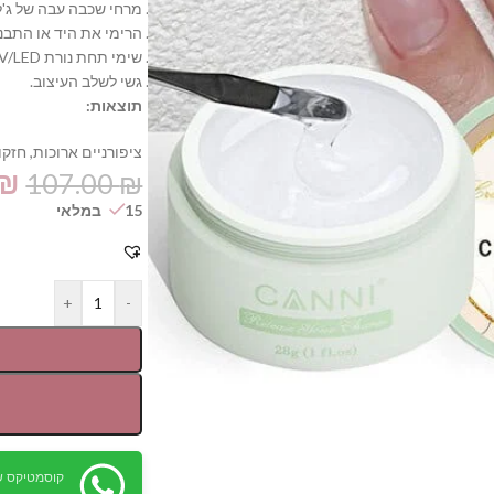
מרחי שכבה עבה של ג'ל
הרימי את היד או התבני
שימי
תחת נורת UV/LED.
גשי לשלב העיצוב.
תוצאות:
ציפורניים ארוכות,
חזקות
₪
107.00
₪
15 במלאי
+
-
קוסמטיקס ש