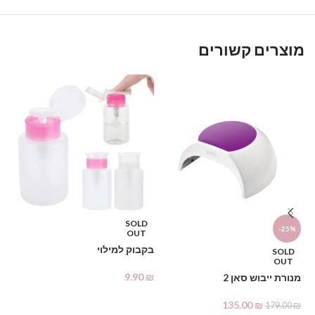
מוצרים קשורים
SOLD
-25%
OUT
%
בקבוק למילוי
SOLD
צבע 
OUT
9.90
₪
מנורת ייבוש סאן 2
₪
מידע נוסף
135.00
₪
179.00
₪