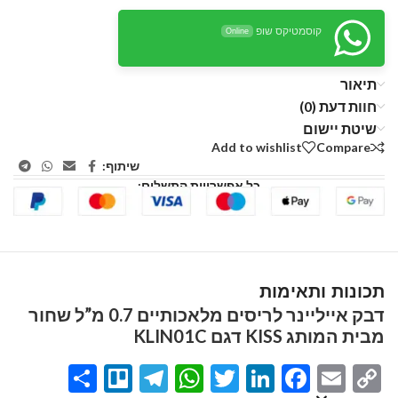
קוסמטיקס שופ
Online
תיאור
חוות דעת (0)
שיטת יישום
Add to wishlist
Compare
שיתוף:
כל אפשרויות התשלום:
תכונות ותאימות
דבק אייליינר לריסים מלאכותיים 0.7 מ”ל שחור
מבית המותג KISS דגם KLIN01C
Share
Telegram
Trello
WhatsApp
Twitter
LinkedIn
Facebook
Email
Copy