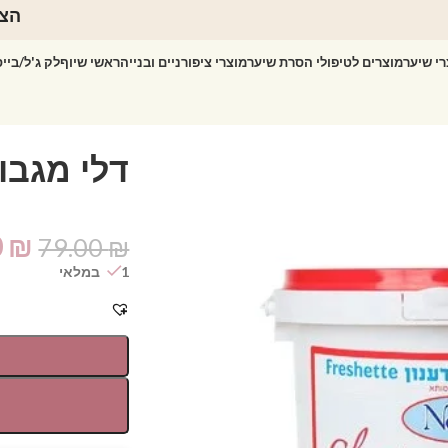
הצט
רי שיער
מוצרים לטיפולי הסרת שיער
מוצרי ציפורניים ובנייה
ראשי שיוף
לק ג'ל/ביי
הגוף Nova
דלי מגבונ
0
₪
79.00
₪
1 במלאי