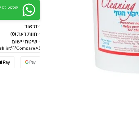
קוסמטיקס ש
תיאור
חוות דעת (0)
שיטת יישום
shlist
Compare