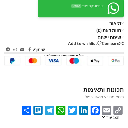
קוסמטיקס שופ
Online
תיאור
חוות דעת (0)
שיטת יישום
Add to wishlist
Compare
שיתוף:
כל אפשרויות התשלום:
תכונות ותאימות
כיסא מרובע מנגנון כפול
Share
Telegram
Trello
WhatsApp
Twitter
LinkedIn
Facebook
Email
Copy
Link
הצג עוד