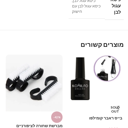
כיסא עגול לבן
,
עגול
כיסא עגול לבן עם
חישוק
לבן
מוצרים קשורים
SOLD
דו
OUT
בייס ראבר קומילפו
-42%
₪
מברשת שחורה לציפורניים