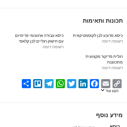
תכונות ותאימות
כיסא מרובע לבן לקוסמטיקאית
כיסא עבודה ארגונומי פרימיום
רשומה דומה
עם חישוק רגליים לבן קלאסי
רשומה דומה
רגלית פדיקור מקצועית
מתכווננת
רשומה דומה
Share
Telegram
Trello
WhatsApp
Twitter
LinkedIn
Facebook
Email
Copy
Link
הצג עוד
מידע נוסף
כיסא