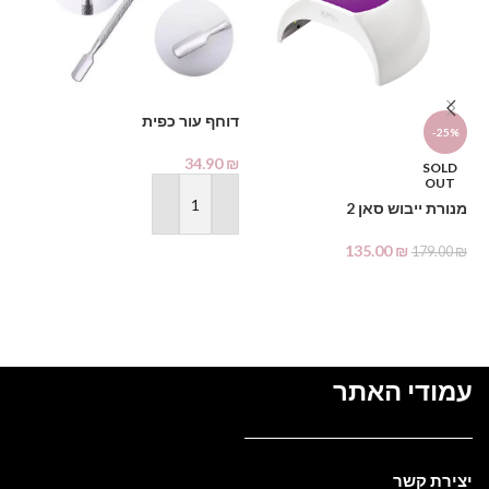
%
מא
דוחף עור כפית
-25%
₪
34.90
₪
SOLD
OUT
מנורת ייבוש סאן 2
הוספה לסל
135.00
₪
179.00
₪
מידע נוסף
עמודי האתר
יצירת קשר