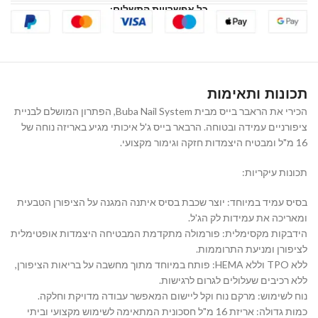
כל אפשרויות התשלום:
תכונות ותאימות
הכירי את הראבר בייס מבית Buba Nail System, הפתרון המושלם לבניית
ציפורניים עמידה ובטוחה. הרבאר בייס ג'ל איכותי מגיע באריזה נוחה של
16 מ"ל ומבטיח היצמדות חזקה וגימור מקצועי.
תכונות עיקריות:
בסיס עמיד במיוחד: יוצר שכבת בסיס איתנה המגנה על הציפורן הטבעית
ומאריכה את עמידות לק הג'ל.
הידבקות מקסימלית: פורמולה מתקדמת המבטיחה היצמדות אופטימלית
לציפורן ומניעת התרוממות.
ללא TPO וללא HEMA: פותח במיוחד מתוך מחשבה על בריאות הציפורן,
ללא רכיבים שעלולים לגרום לרגישות.
נוח לשימוש: מרקם נוח וקל ליישום המאפשר עבודה מדויקת וחלקה.
כמות גדולה: אריזת 16 מ"ל חסכונית המתאימה לשימוש מקצועי וביתי