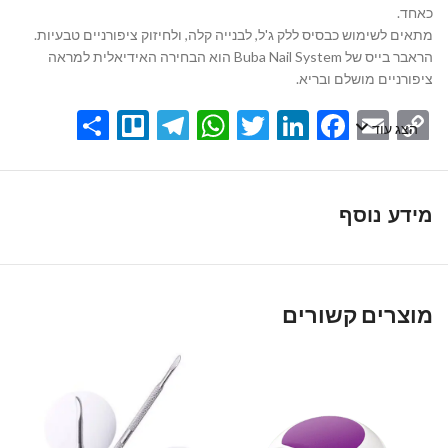
כאחד.
מתאים לשימוש כבסיס ללק ג'ל, לבנייה קלה, ולחיזוק ציפורניים טבעיות.
הראבר בייס של Buba Nail System הוא הבחירה האידיאלית למראה
ציפורניים מושלם ובריא.
Share
Telegram
Trello
WhatsApp
Twitter
LinkedIn
Facebook
Email
Copy
הצג עוד
Link
מידע נוסף
מוצרים קשורים