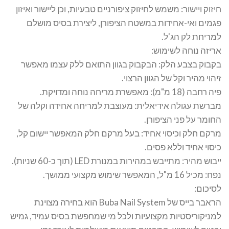
חיזוק ויישור: משמש לחיזוק ציפורניים טבעיות, וכן ליישור ואיזון
פגמים ואי-אחידות במשטח הציפורן, ליצירת בסיס מושלם
למריחת לק הג'ל.
אריזה נוחה לשימוש:
בקבוק בצבע הלק: הבקבוק בגוון התואם ללק עצמו מאפשר
זיהוי מהיר וקל של הגוון הרצוי.
פיה רחבה (18 מ"מ): מאפשרת מריחה נוחה ומדויקת.
מברשת עגולה אידיאלית: מעוצבת למריחה אחידה וקלה של
החומר על פני הציפורן.
מרקם חלק וכיסוי אחיד: בעל מרקם חלק המאפשר יישום קל,
כיסוי אחיד וללא פסים.
ייבוש מהיר: מתייבש במהירות במנורת LED (תוך כ-60 שניות).
נפח: מכיל 16 מ"ל, המאפשר שימוש מקצועי ממושך.
לסיכום:
הראבר בייס של Buba Nail System הוא בחירה מצוינת
למניקוריסטיות מקצועיות ולכל מי שמחפשת בסיס עמיד, גמיש