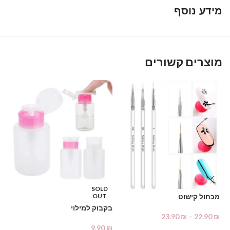
מידע נוסף
מוצרים קשורים
%
מא
SOLD
OUT
מכחול קישוט
₪
בקבוק למילוי
23.90
₪
–
22.90
₪
9.90
₪