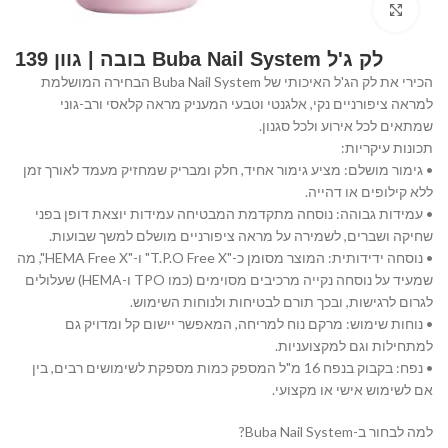
Click to enlarge
לק ג'ל Buba Nail System בובה | גוון 139
הכירי את לק הג'ל האיכותי של Buba Nail System הבחירה המושלמת
למראה ציפורניים נקי, אלגנטי וטבעי המעניק מראה קלאסי ורב-גוני
שמתאים לכל אירוע ולכל סגנון.
תכונות עיקריות:
• גימור מושלם: מציע גימור אחיד, חלק ומבריק שמחזיק מעמד לאורך זמן
ללא קילופים או דהייה.
• עמידות גבוהה: נוסחה מתקדמת המבטיחה עמידות יוצאת דופן בפני
שחיקה ושברים, לשמירה על מראה ציפורניים מושלם למשך שבועות.
• נוסחה ידידותית: המוצר מסומן כ-"T.P.O Free X" ו-"HEMA Free X", מה
שמעיד על נוסחה נקייה מרכיבים מסוימים (כמו TPO ו-HEMA) שעלולים
לגרום לרגישות, ובכך תורם לבטיחות ולנוחות השימוש.
• נוחות שימוש: מרקם נוח למריחה, המאפשר יישום קל ומדויק גם
למתחילות וגם למקצועניות.
• נפח: בקבוק בנפח 16 מ"ל המספק כמות מספקת לשימושים רבים, בין
אם לשימוש אישי או מקצועי.
למה לבחור ב-Buba Nail System?