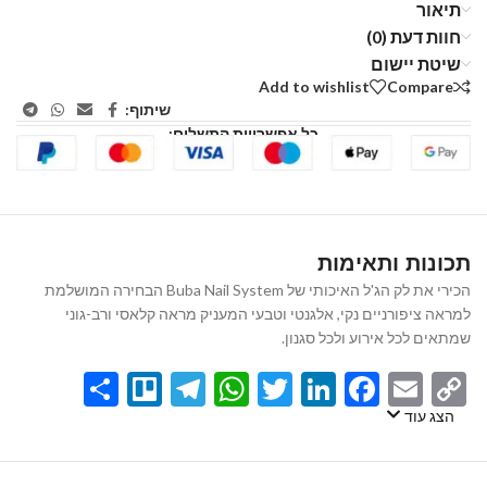
תיאור
חוות דעת (0)
שיטת יישום
Add to wishlist
Compare
שיתוף:
כל אפשרויות התשלום:
תכונות ותאימות
הכירי את לק הג'ל האיכותי של Buba Nail System הבחירה המושלמת
למראה ציפורניים נקי, אלגנטי וטבעי המעניק מראה קלאסי ורב-גוני
שמתאים לכל אירוע ולכל סגנון.
Share
Telegram
Trello
WhatsApp
Twitter
LinkedIn
Facebook
Email
Copy
Link
הצג עוד