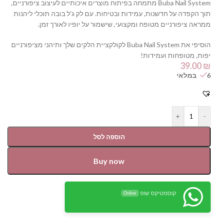
Buba Nail System מתמחה בפיתוח מוצרים איכותיים לעיצוב ציפורניים,
תוך הקפדה על חדשנות, עמידות ובטיחות. עם לק ג'ל בובה תוכלי ליהנות
ממראה ציפורניים מטופח ומקצועי, שישמור על יופיו לאורך זמן.
הוסיפי את Buba Nail System לקולקציית הלקים שלך ותיהני מציפורניים
יפות, מטופחות ועמידות!
39.00
₪
6 במלאי
+
-
הוספה לסל
Buy now
קוסמטיקס שופ
Online