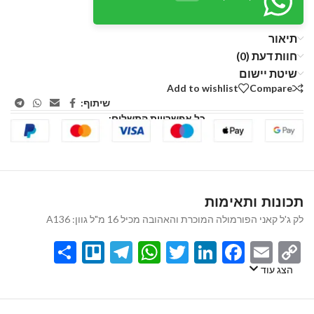
תיאור
חוות דעת (0)
שיטת יישום
Add to wishlist
Compare
שיתוף:
כל אפשרויות התשלום:
תכונות ותאימות
לק ג'ל קאני הפורמולה המוכרת והאהובה מכיל 16 מ"ל גוון: A136
Share
Telegram
Trello
WhatsApp
Twitter
LinkedIn
Facebook
Email
Copy
Link
הצג עוד