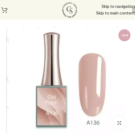
Skip to navigation
Skip to main content
עמוד הבית
/
לק ג'ל/טופ/בייס
/
לק ג'ל
/
לק ג'ל קאני
/
לק ג'ל 16 מל CANNI
-49%
Click to enlarge