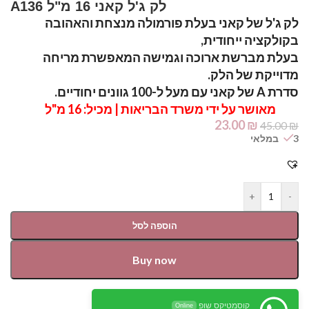
לק ג'ל קאני 16 מ"ל A136
לק ג'ל של קאני בעלת פורמולה מנצחת והאהובה
בקולקציה ייחודית,
בעלת מברשת ארוכה וגמישה המאפשרת מריחה
מדוייקת של הלק.
סדרת A של קאני עם מעל ל-100 גוונים יחודיים.
מאושר על ידי משרד הבריאות | מכיל: 16 מ"ל
23.00
₪
45.00
₪
3 במלאי
+
-
הוספה לסל
Buy now
קוסמטיקס שופ
Online