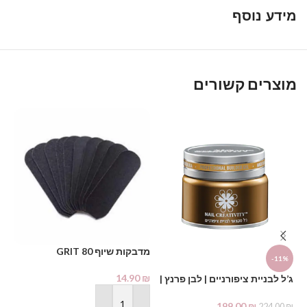
מידע נוסף
מוצרים קשורים
מדבקות שיוף GRIT 80
לק ג
-11%
₪
14.90
₪
ג’ל לבניית ציפורניים | לבן פרנץ |
Nail Creativity
199.00
₪
224.00
₪