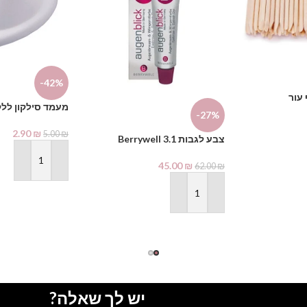
-42%
עור
מעמד סילקון ללק
-27%
2.90
₪
5.00
₪
צבע לגבות Berrywell 3.1
45.00
₪
הוספה לסל
62.00
₪
הוספה לסל
יש לך שאלה?