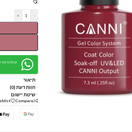
+
-
קוסמטיקס ש
תיאור
חוות דעת (0)
שיטת יישום
shlist
Compare