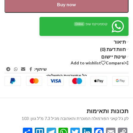
Buy now
קוסמטיקס שופ
Online
תיאור
חוות דעת (0)
שיטת יישום
Add to wishlist
Compare
שיתוף:
כל אפשרויות התשלום:
תכונות ותאימות
לק ג'ל קאני הפורמולה המוכרת והאהובה מכיל 7.3 מ"ל גוון: 103
Share
Telegram
Trello
WhatsApp
Twitter
LinkedIn
Facebook
Email
Copy