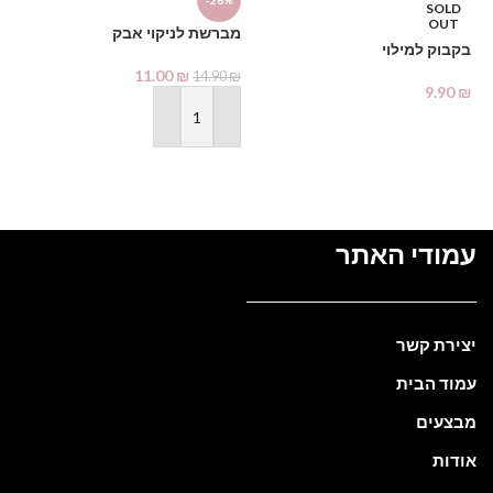
מא
-26%
SOLD
OUT
מברשת לניקוי אבק
₪
בקבוק למילוי
11.00
₪
14.90
₪
9.90
₪
מידע נוסף
הוספה לסל
עמודי האתר
יצירת קשר
עמוד הבית
מבצעים
אודות