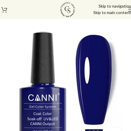
Skip to navigation
Skip to main content
עמוד הבית
/
לק ג'ל/טופ/בייס
/
לק ג'ל
/
לק ג'ל קאני
/
לק ג'ל קאני 7.3 מ"ל