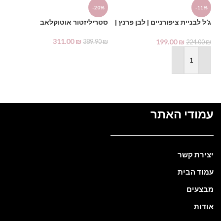
%
-20%
-11%
ג’ל לבניית ציפורניים | לבן פרנץ |
סטריליזטור אוטוקלאב
שמ
Nail Creativity
311.00
₪
199.00
₪
₪
389.90
₪
224.00
₪
הוספה לסל
הוספה לסל
עמודי האתר
יצירת קשר
עמוד הבית
מבצעים
אודות