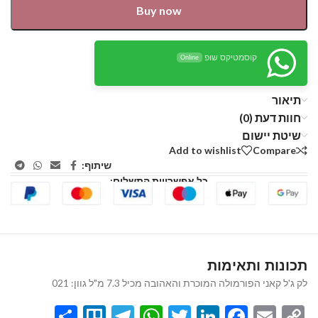
Buy now
קוסמטיקס שופ
Online
תיאור
חוות דעת (0)
שיטת יישום
Add to wishlist
Compare
שיתוף:
כל אפשרויות התשלום:
תכונות ותאימות
לק ג'ל קאני הפורמולה המוכרת והאהובה מכיל 7.3 מ"ל גוון: 021
Share
Telegram
Trello
WhatsApp
Twitter
LinkedIn
Facebook
Email
Copy