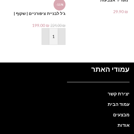
%
-11%
29.90
₪
ג’ל לבניית ציפורניים | שקוף |
ג’
ty
Nail Creativity
מידע נוסף
199.00
₪
₪
224.00
₪
הוספה לסל
עמודי האתר
יצירת קשר
עמוד הבית
מבצעים
אודות