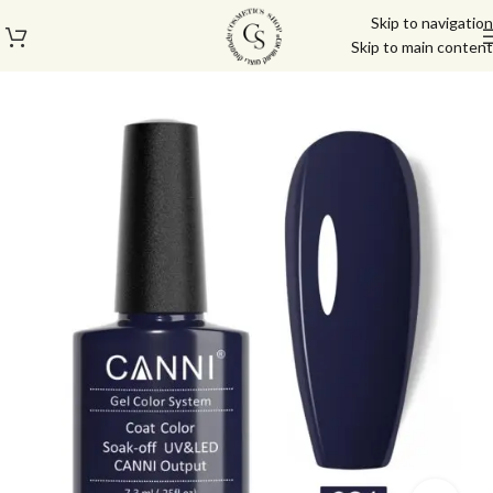
Skip to navigation
Skip to main content
עמוד הבית
/
לק ג'ל/טופ/בייס
/
לק ג'ל
/
לק ג'ל קאני
/
לק ג'ל קאני 7.3 מ"ל