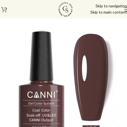
Skip to navigation
Skip to main content
עמוד הבית
/
לק ג'ל/טופ/בייס
/
לק ג'ל
/
לק ג'ל קאני
/
לק ג'ל קאני 7.3 מ"ל