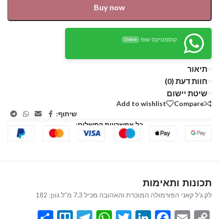
Buy now
קוסמטיקס שופ
Online
תיאור
חוות דעת (0)
שיטת יישום
Add to wishlist
Compare
שיתוף:
כל אפשרויות התשלום:
תכונות ותאימות
לק ג'ל קאני הפורמולה המוכרת והאהובה מכיל 7.3 מ"ל גוון: 182
Share
Telegram
Trello
WhatsApp
Twitter
LinkedIn
Facebook
Email
Copy