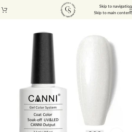
Skip to navigation
Skip to main content
עמוד הבית
/
לק ג'ל/טופ/בייס
/
לק ג'ל
/
לק ג'ל קאני
/
לק ג'ל קאני 7.3 מ"ל