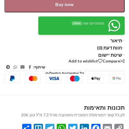
Buy now
קוסמטיקס שופ
Online
תיאור
חוות דעת (0)
שיטת יישום
Add to wishlist
Compare
שיתוף:
כל אפשרויות התשלום:
תכונות ותאימות
לק ג'ל קאני הפורמולה המוכרת והאהובה מכיל 7.3 מ"ל גוון: 206
Share
Telegram
Trello
WhatsApp
Twitter
LinkedIn
Facebook
Email
Copy