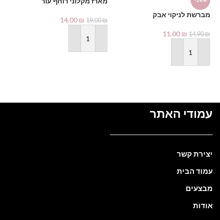
מארז מקלוני דוחף עור
-26%
%
מברשת לניקוי אבק
14.00
₪
19.00
₪
ג’
ty
11.00
₪
14.90
₪
₪
הוספה לסל
הוספה לסל
עמודי האתר
יצירת קשר
עמוד הבית
מבצעים
אודות