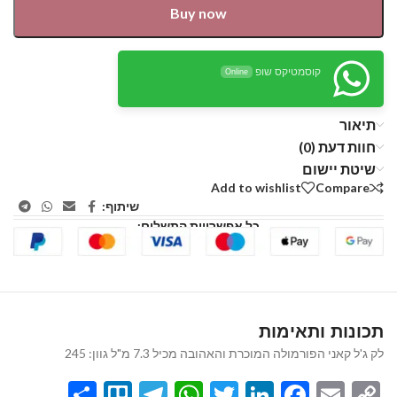
Buy now
קוסמטיקס שופ
Online
תיאור
חוות דעת (0)
שיטת יישום
Add to wishlist
Compare
שיתוף:
כל אפשרויות התשלום:
תכונות ותאימות
לק ג'ל קאני הפורמולה המוכרת והאהובה מכיל 7.3 מ"ל גוון: 245
Share
Telegram
Trello
WhatsApp
Twitter
LinkedIn
Facebook
Email
Copy