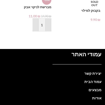
-26%
SOLD
%
OUT
מברשת לניקוי אבק
בקבוק למילוי
ג’
ty
11.00
₪
14.90
₪
9.90
₪
₪
מידע נוסף
הוספה לסל
עמודי האתר
יצירת קשר
עמוד הבית
מבצעים
אודות