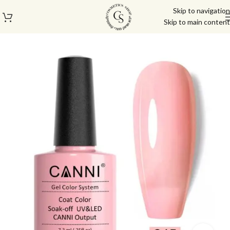
Skip to navigation
Skip to main content
עמוד הבית
/
לק ג'ל/טופ/בייס
/
לק ג'ל
/
לק ג'ל קאני
/
לק ג'ל קאני 7.3 מ"ל