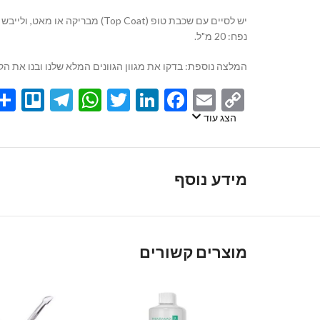
יש לסיים עם שכבת טופ (Top Coat) מבריקה או מאט, ולייבש במנורה לאיטום והשגת הגימור המושלם.
נפח: 20 מ"ל.
המלצה נוספת: בדקו את מגוון הגוונים המלא שלנו ובנו את ה
egram
llo
atsApp
Twitter
LinkedIn
Facebook
Email
Copy
Link
הצג עוד
מידע נוסף
מוצרים קשורים