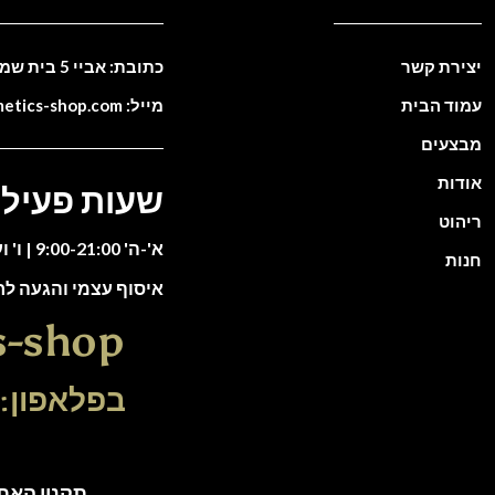
יצירת קשר
כתובת: אביי 5 בית שמש. ישראל
עמוד הבית
מייל: info@cosmetics-shop.com
מבצעים
אודות
שעות פעילו
ריהוט
א'-ה' 9:00-21:00 | ו' וערבי חג 9:00-13:00
חנות
איסוף עצמי והגעה ל
s-shop
בפלאפון: 51-5588135
תקנון האתר | כל הזכוי