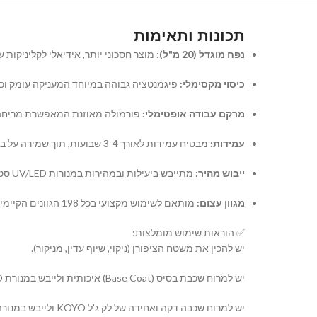
תכונות ותאימות
נפח מוגדל (20 מ"ל):
מוצר חסכוני יותר, אידיאלי לקליניקות ע
כיסוי מקסימלי:
פיגמנטציה גבוהה במיוחד המעניקה עומק וכי
מרקם עבודה אופטימלי:
פורמולה מאוזנת המאפשרת מריחה קלה
עמידות:
מבטיח עמידות לאורך 3-4 שבועות, תוך שמירה על ברק אינטנסיבי ושלמות הציפורן.
ייבוש מהיר:
מתייבש ביעילות ובמהירות במנורות UV/LED סטנדרטיות.
מגוון עצום:
מותאם לשימוש מקצועי בכל 198 הגוונים הקיימים בסדרת KOYO, לבניית קולקציה מקיפה ומעודכנת.
✅ הוראות שימוש מומלצות:
יש להכין את משטח הציפורן (ניקוי, שיוף עדין, מניקור).
יש למרוח שכבת בסיס (Base Coat) איכותית ולייבש במנורת UV/LED.
יש למרוח שכבה דקה ואחידה של לק ג'ל KOYO ולייבש במנורה. במידת הצורך, יש לחזור על הפעולה עם שכבה שנייה.