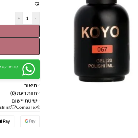
+
-
קוסמטיקס ש
תיאור
חוות דעת (0)
שיטת יישום
shlist
Compare