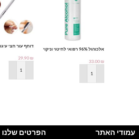
דוחף עור חצי עיגו
אלכוהול 96% רפואי לחיטוי וניקוי
1000 מ"ל – PHARMAX Pure
29.90
₪
Alcohol
33.00
₪
הוספה לסל
הוספה לסל
עמודי האתר
הפרטים שלנו