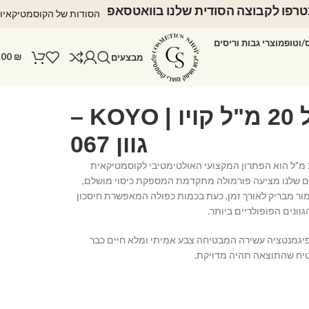
רפו לקבוצה הסודית שלנו בוואטסאפ
הסודות של הקוסמטיקאיו
ס/וטופ
מוצרי גבות וריסים
.00
₪
מבצעים
לק ג'ל 20 מ"ל קויו | KOYO –
גוון 067
לק ג'ל KOYO בנפח 20 מ"ל הוא הפתרון המקצועי האולטימטיבי לקוסמטיקאית
קים שלנו מציעה פורמולה מתקדמת המספקת כיסוי מושלם,
ימור מבריק לאורך זמן, כעת בכמות כפולה המאפשרת חיסכון
ונים הפופולריים ביותר.
בפיגמנטציה עשירה המבטיחה צבע אמיתי ומלא חיים כבר
יח שהתוצאה תהיה מדויקת.