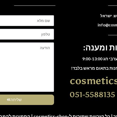
ת ומענה:
חנות בתאום מראש בלבד!
cosmetic
0
שליחה
ות שמורות ל-cosmetics-shop | התמונות להמחשה בלבד