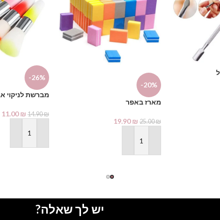
ל
-26%
-20%
מברשת לניקוי א
מארז באפר
11.00
₪
14.90
₪
19.90
₪
25.00
₪
הוספה לסל
הוספה לסל
יש לך שאלה?