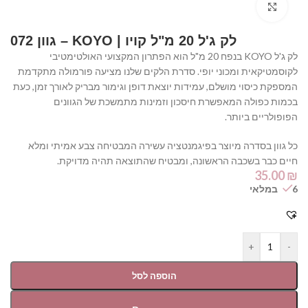
Click to enlarge
לק ג'ל 20 מ"ל קויו | KOYO – גוון 072
לק ג'ל KOYO בנפח 20 מ"ל הוא הפתרון המקצועי האולטימטיבי
לקוסמטיקאית ומכוני יופי. סדרת הלקים שלנו מציעה פורמולה מתקדמת
המספקת כיסוי מושלם, עמידות יוצאת דופן וגימור מבריק לאורך זמן, כעת
בכמות כפולה המאפשרת חיסכון וזמינות מתמשכת של הגוונים
הפופולריים ביותר.
כל גוון בסדרה מיוצר בפיגמנטציה עשירה המבטיחה צבע אמיתי ומלא
חיים כבר בשכבה הראשונה, ומבטיח שהתוצאה תהיה מדויקת.
35.00
₪
6 במלאי
+
-
הוספה לסל