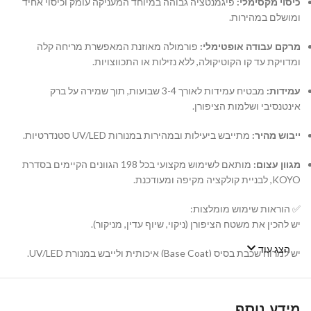
כיסוי מקסימלי:
פיגמנטציה גבוהה במיוחד המעניקה עומק וכיסוי אחיד
ומושלם במהירות.
מרקם עבודה אופטימלי:
פורמולה מאוזנת המאפשרת מריחה קלה
ומדויקת עד קו הקוטיקולה, ללא נזילות או התכווצויות.
עמידות:
מבטיח עמידות לאורך 3-4 שבועות, תוך שמירה על ברק
אינטנסיבי ושלמות הציפורן.
ייבוש מהיר:
מתייבש ביעילות ובמהירות במנורות UV/LED סטנדרטיות.
מגוון עצום:
מותאם לשימוש מקצועי בכל 198 הגוונים הקיימים בסדרת
KOYO, לבניית קולקציה מקיפה ומעודכנת.
✅ הוראות שימוש מומלצות:
יש להכין את משטח הציפורן (ניקוי, שיוף עדין, מניקור).
הצג עוד
יש למרוח שכבת בסיס (Base Coat) איכותית ולייבש במנורת UV/LED.
יש למרוח שכבה דקה ואחידה של לק ג'ל KOYO ולייבש במנורה. במידת
הצורך, יש לחזור על הפעולה עם שכבה שנייה.
מידע נוסף