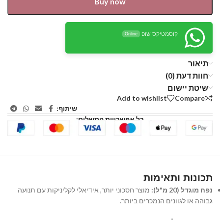
Buy now
קוסמטיקס שופ
Online
תיאור
חוות דעת (0)
שיטת יישום
Add to wishlist
Compare
שיתוף:
כל אפשרויות התשלום:
תכונות ותאימות
נפח מוגדל (20 מ"ל):
מוצר חסכוני יותר, אידיאלי לקליניקות עם תנועה
גבוהה או לגוונים הנמכרים ביותר.