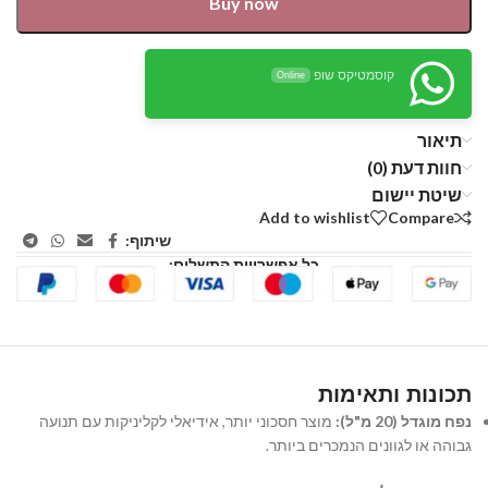
Buy now
קוסמטיקס שופ
Online
תיאור
חוות דעת (0)
שיטת יישום
Add to wishlist
Compare
שיתוף:
כל אפשרויות התשלום:
תכונות ותאימות
נפח מוגדל (20 מ"ל):
מוצר חסכוני יותר, אידיאלי לקליניקות עם תנועה
גבוהה או לגוונים הנמכרים ביותר.