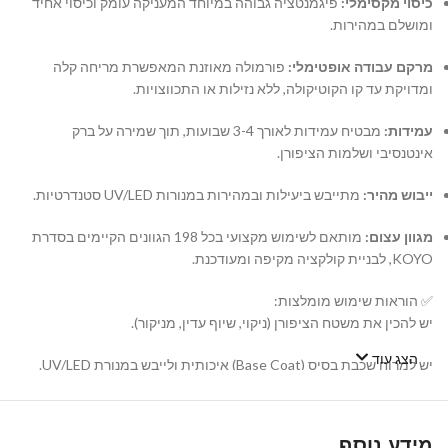
כיסוי מקסימלי:
פיגמנטציה גבוהה במיוחד המעניקה עומק וכיסוי אחיד
ומושלם במהירות.
מרקם עבודה אופטימלי:
פורמולה מאוזנת המאפשרת מריחה קלה
ומדויקת עד קו הקוטיקולה, ללא נזילות או התכווצויות.
עמידות:
מבטיח עמידות לאורך 3-4 שבועות, תוך שמירה על ברק
אינטנסיבי ושלמות הציפורן.
ייבוש מהיר:
מתייבש ביעילות ובמהירות במנורות UV/LED סטנדרטיות.
מגוון עצום:
מותאם לשימוש מקצועי בכל 198 הגוונים הקיימים בסדרת
KOYO, לבניית קולקציה מקיפה ומעודכנת.
✅ הוראות שימוש מומלצות:
יש להכין את משטח הציפורן (ניקוי, שיוף עדין, מניקור).
הצג עוד
יש למרוח שכבת בסיס (Base Coat) איכותית ולייבש במנורת UV/LED.
יש למרוח שכבה דקה ואחידה של לק ג'ל KOYO ולייבש במנורה. במידת
הצורך, יש לחזור על הפעולה עם שכבה שנייה.
מידע נוסף