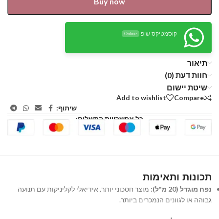
Buy now
קוסמטיקס שופ
Online
תיאור
חוות דעת (0)
שיטת יישום
Add to wishlist
Compare
שיתוף:
כל אפשרויות התשלום:
תכונות ותאימות
נפח מוגדל (20 מ"ל):
מוצר חסכוני יותר, אידיאלי לקליניקות עם תנועה
גבוהה או לגוונים הנמכרים ביותר.