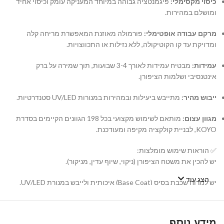
כיסוי מקסימלי:
פיגמנטציה גבוהה במיוחד המעניקה עומק וכיסוי אחיד
ומושלם במהירות.
מרקם עבודה אופטימלי:
פורמולה מאוזנת המאפשרת מריחה קלה
ומדויקת עד קו הקוטיקולה, ללא נזילות או התכווצויות.
עמידות:
מבטיח עמידות לאורך 3-4 שבועות, תוך שמירה על ברק
אינטנסיבי ושלמות הציפורן.
ייבוש מהיר:
מתייבש ביעילות ובמהירות במנורות UV/LED סטנדרטיות.
מגוון עצום:
מותאם לשימוש מקצועי בכל 198 הגוונים הקיימים בסדרת
KOYO, לבניית קולקציה מקיפה ומעודכנת.
✅ הוראות שימוש מומלצות:
יש להכין את משטח הציפורן (ניקוי, שיוף עדין, מניקור).
הצג עוד
יש למרוח שכבת בסיס (Base Coat) איכותית ולייבש במנורת UV/LED.
יש למרוח שכבה דקה ואחידה של לק ג'ל KOYO ולייבש במנורה. במידת
הצורך, יש לחזור על הפעולה עם שכבה שנייה.
מידע נוסף