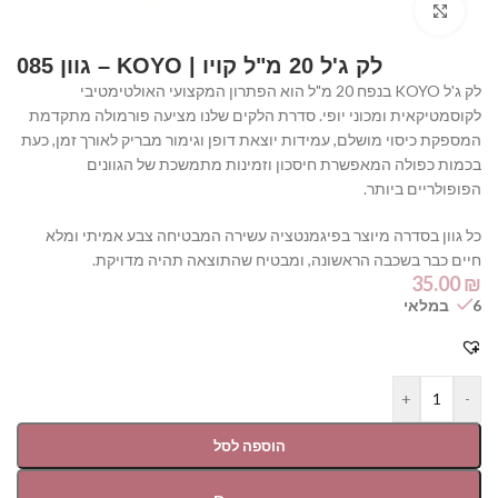
Click to enlarge
לק ג'ל 20 מ"ל קויו | KOYO – גוון 085
לק ג'ל KOYO בנפח 20 מ"ל הוא הפתרון המקצועי האולטימטיבי
לקוסמטיקאית ומכוני יופי. סדרת הלקים שלנו מציעה פורמולה מתקדמת
המספקת כיסוי מושלם, עמידות יוצאת דופן וגימור מבריק לאורך זמן, כעת
בכמות כפולה המאפשרת חיסכון וזמינות מתמשכת של הגוונים
הפופולריים ביותר.
כל גוון בסדרה מיוצר בפיגמנטציה עשירה המבטיחה צבע אמיתי ומלא
חיים כבר בשכבה הראשונה, ומבטיח שהתוצאה תהיה מדויקת.
35.00
₪
6 במלאי
+
-
הוספה לסל