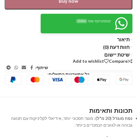
Buy now
קוסמטיקס שופ
Online
תיאור
חוות דעת (0)
שיטת יישום
Add to wishlist
Compare
שיתוף:
כל אפשרויות התשלום:
תכונות ותאימות
נפח מוגדל (20 מ"ל):
מוצר חסכוני יותר, אידיאלי לקליניקות עם תנועה
גבוהה או לגוונים הנמכרים ביותר.