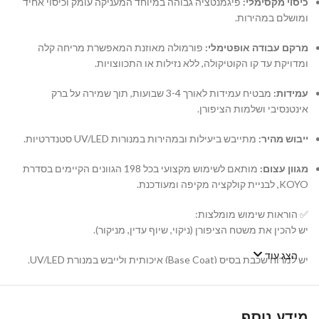
כיסוי מקסימלי:
פיגמנטציה גבוהה במיוחד המעניקה עומק וכיסוי אחיד
ומושלם במהירות.
מרקם עבודה אופטימלי:
פורמולה מאוזנת המאפשרת מריחה קלה
ומדויקת עד קו הקוטיקולה, ללא נזילות או התכווצויות.
עמידות:
מבטיח עמידות לאורך 3-4 שבועות, תוך שמירה על ברק
אינטנסיבי ושלמות הציפורן.
ייבוש מהיר:
מתייבש ביעילות ובמהירות במנורות UV/LED סטנדרטיות.
מגוון עצום:
מותאם לשימוש מקצועי בכל 198 הגוונים הקיימים בסדרת
KOYO, לבניית קולקציה מקיפה ומעודכנת.
✅ הוראות שימוש מומלצות:
יש להכין את משטח הציפורן (ניקוי, שיוף עדין, מניקור).
הצג עוד
יש למרוח שכבת בסיס (Base Coat) איכותית ולייבש במנורת UV/LED.
יש למרוח שכבה דקה ואחידה של לק ג'ל KOYO ולייבש במנורה. במידת
הצורך, יש לחזור על הפעולה עם שכבה שנייה.
מידע נוסף