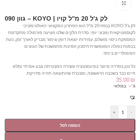
Click to enlarge
לק ג'ל 20 מ"ל קויו | KOYO – גוון 090
לק ג'ל KOYO בנפח 20 מ"ל הוא הפתרון המקצועי האולטימטיבי
לקוסמטיקאית ומכוני יופי. סדרת הלקים שלנו מציעה פורמולה מתקדמת
המספקת כיסוי מושלם, עמידות יוצאת דופן וגימור מבריק לאורך זמן, כעת
בכמות כפולה המאפשרת חיסכון וזמינות מתמשכת של הגוונים
הפופולריים ביותר.
כל גוון בסדרה מיוצר בפיגמנטציה עשירה המבטיחה צבע אמיתי ומלא
חיים כבר בשכבה הראשונה, ומבטיח שהתוצאה תהיה מדויקת.
35.00
₪
6 במלאי
+
-
הוספה לסל