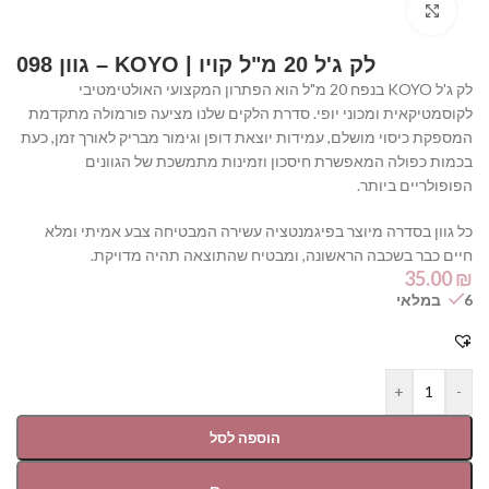
Click to enlarge
לק ג'ל 20 מ"ל קויו | KOYO – גוון 098
לק ג'ל KOYO בנפח 20 מ"ל הוא הפתרון המקצועי האולטימטיבי
לקוסמטיקאית ומכוני יופי. סדרת הלקים שלנו מציעה פורמולה מתקדמת
המספקת כיסוי מושלם, עמידות יוצאת דופן וגימור מבריק לאורך זמן, כעת
בכמות כפולה המאפשרת חיסכון וזמינות מתמשכת של הגוונים
הפופולריים ביותר.
כל גוון בסדרה מיוצר בפיגמנטציה עשירה המבטיחה צבע אמיתי ומלא
חיים כבר בשכבה הראשונה, ומבטיח שהתוצאה תהיה מדויקת.
35.00
₪
6 במלאי
+
-
הוספה לסל