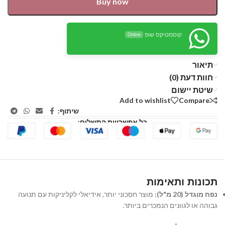
Buy now
קוסמטיקס שופ
Online
תיאור
חוות דעת (0)
שיטת יישום
Add to wishlist
Compare
שיתוף:
כל אפשרויות התשלום:
תכונות ותאימות
נפח מוגדל (20 מ"ל):
מוצר חסכוני יותר, אידיאלי לקליניקות עם תנועה
גבוהה או לגוונים הנמכרים ביותר.