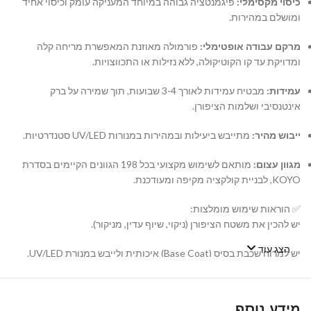
כיסוי מקסימלי:
פיגמנטציה גבוהה במיוחד המעניקה עומק וכיסוי אחיד
ומושלם במהירות.
מרקם עבודה אופטימלי:
פורמולה מאוזנת המאפשרת מריחה קלה
ומדויקת עד קו הקוטיקולה, ללא נזילות או התכווצויות.
עמידות:
מבטיח עמידות לאורך 3-4 שבועות, תוך שמירה על ברק
אינטנסיבי ושלמות הציפורן.
ייבוש מהיר:
מתייבש ביעילות ובמהירות במנורות UV/LED סטנדרטיות.
מגוון עצום:
מותאם לשימוש מקצועי בכל 198 הגוונים הקיימים בסדרת
KOYO, לבניית קולקציה מקיפה ומעודכנת.
✅ הוראות שימוש מומלצות:
יש להכין את משטח הציפורן (ניקוי, שיוף עדין, מניקור).
הצג עוד
יש למרוח שכבת בסיס (Base Coat) איכותית ולייבש במנורת UV/LED.
יש למרוח שכבה דקה ואחידה של לק ג'ל KOYO ולייבש במנורה. במידת
הצורך, יש לחזור על הפעולה עם שכבה שנייה.
מידע נוסף