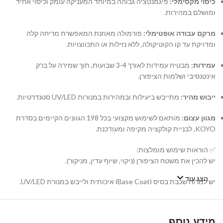
כיסוי מקסימלי:
פיגמנטציה גבוהה במיוחד המעניקה עומק וכיסוי אחיד
ומושלם במהירות.
מרקם עבודה אופטימלי:
פורמולה מאוזנת המאפשרת מריחה קלה
ומדויקת עד קו הקוטיקולה, ללא נזילות או התכווצויות.
עמידות:
מבטיח עמידות לאורך 3-4 שבועות, תוך שמירה על ברק
אינטנסיבי ושלמות הציפורן.
ייבוש מהיר:
מתייבש ביעילות ובמהירות במנורות UV/LED סטנדרטיות.
מגוון עצום:
מותאם לשימוש מקצועי בכל 198 הגוונים הקיימים בסדרת
KOYO, לבניית קולקציה מקיפה ומעודכנת.
✅ הוראות שימוש מומלצות:
יש להכין את משטח הציפורן (ניקוי, שיוף עדין, מניקור).
הצג עוד
יש למרוח שכבת בסיס (Base Coat) איכותית ולייבש במנורת UV/LED.
יש למרוח שכבה דקה ואחידה של לק ג'ל KOYO ולייבש במנורה. במידת
הצורך, יש לחזור על הפעולה עם שכבה שנייה.
מידע נוסף