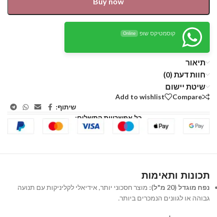
Buy now
קוסמטיקס שופ
Online
תיאור
חוות דעת (0)
שיטת יישום
Add to wishlist
Compare
שיתוף:
כל אפשרויות התשלום:
תכונות ותאימות
נפח מוגדל (20 מ"ל):
מוצר חסכוני יותר, אידיאלי לקליניקות עם תנועה
גבוהה או לגוונים הנמכרים ביותר.