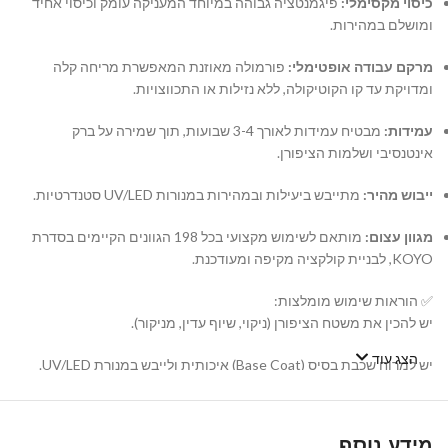
כיסוי מקסימלי:
פיגמנטציה גבוהה במיוחד המעניקה עומק וכיסוי אחיד
ומושלם במהירות.
מרקם עבודה אופטימלי:
פורמולה מאוזנת המאפשרת מריחה קלה
ומדויקת עד קו הקוטיקולה, ללא נזילות או התכווצויות.
עמידות:
מבטיח עמידות לאורך 3-4 שבועות, תוך שמירה על ברק
אינטנסיבי ושלמות הציפורן.
ייבוש מהיר:
מתייבש ביעילות ובמהירות במנורות UV/LED סטנדרטיות.
מגוון עצום:
מותאם לשימוש מקצועי בכל 198 הגוונים הקיימים בסדרת
KOYO, לבניית קולקציה מקיפה ומעודכנת.
✅ הוראות שימוש מומלצות:
יש להכין את משטח הציפורן (ניקוי, שיוף עדין, מניקור).
הצג עוד
יש למרוח שכבת בסיס (Base Coat) איכותית ולייבש במנורת UV/LED.
יש למרוח שכבה דקה ואחידה של לק ג'ל KOYO ולייבש במנורה. במידת
הצורך, יש לחזור על הפעולה עם שכבה שנייה.
מידע נוסף