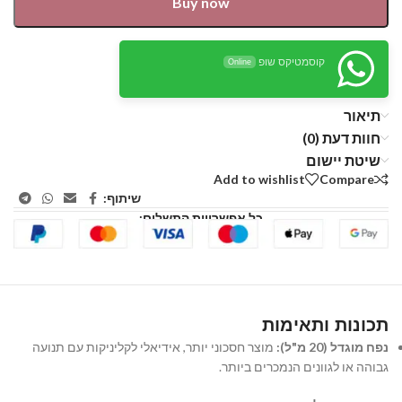
Buy now
קוסמטיקס שופ
Online
תיאור
חוות דעת (0)
שיטת יישום
Add to wishlist
Compare
שיתוף:
כל אפשרויות התשלום:
תכונות ותאימות
נפח מוגדל (20 מ"ל):
מוצר חסכוני יותר, אידיאלי לקליניקות עם תנועה
גבוהה או לגוונים הנמכרים ביותר.