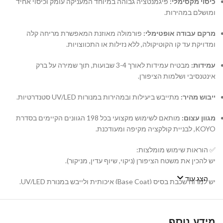
כיסוי מקסימלי:
פיגמנטציה גבוהה במיוחד המעניקה עומק וכיסוי אחיד
ומושלם במהירות.
מרקם עבודה אופטימלי:
פורמולה מאוזנת המאפשרת מריחה קלה
ומדויקת עד קו הקוטיקולה, ללא נזילות או התכווצויות.
עמידות:
מבטיח עמידות לאורך 3-4 שבועות, תוך שמירה על ברק
אינטנסיבי ושלמות הציפורן.
ייבוש מהיר:
מתייבש ביעילות ובמהירות במנורות UV/LED סטנדרטיות.
מגוון עצום:
מותאם לשימוש מקצועי בכל 198 הגוונים הקיימים בסדרת
KOYO, לבניית קולקציה מקיפה ומעודכנת.
✅ הוראות שימוש מומלצות:
יש להכין את משטח הציפורן (ניקוי, שיוף עדין, מניקור).
הצג עוד
יש למרוח שכבת בסיס (Base Coat) איכותית ולייבש במנורת UV/LED.
יש למרוח שכבה דקה ואחידה של לק ג'ל KOYO ולייבש במנורה. במידת
הצורך, יש לחזור על הפעולה עם שכבה שנייה.
מידע נוסף