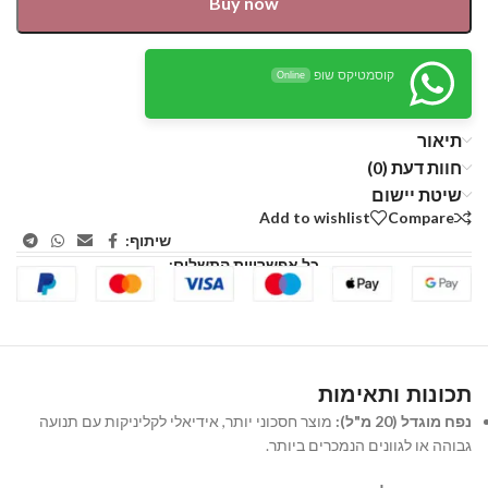
Buy now
קוסמטיקס שופ
Online
תיאור
חוות דעת (0)
שיטת יישום
Add to wishlist
Compare
שיתוף:
כל אפשרויות התשלום:
תכונות ותאימות
נפח מוגדל (20 מ"ל):
מוצר חסכוני יותר, אידיאלי לקליניקות עם תנועה
גבוהה או לגוונים הנמכרים ביותר.