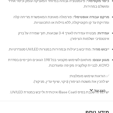
כיסוי מקסימלי:
פיגמנטציה גבוהה במיוחד המעניקה עומק וכיסוי אחיד
ומושלם במהירות.
מרקם עבודה אופטימלי:
פורמולה מאוזנת המאפשרת מריחה קלה
ומדויקת עד קו הקוטיקולה, ללא נזילות או התכווצויות.
עמידות:
מבטיח עמידות לאורך 3-4 שבועות, תוך שמירה על ברק
אינטנסיבי ושלמות הציפורן.
ייבוש מהיר:
מתייבש ביעילות ובמהירות במנורות UV/LED סטנדרטיות.
מגוון עצום:
מותאם לשימוש מקצועי בכל 198 הגוונים הקיימים בסדרת
KOYO, לבניית קולקציה מקיפה ומעודכנת.
✅ הוראות שימוש מומלצות:
יש להכין את משטח הציפורן (ניקוי, שיוף עדין, מניקור).
הצג עוד
יש למרוח שכבת בסיס (Base Coat) איכותית ולייבש במנורת UV/LED.
יש למרוח שכבה דקה ואחידה של לק ג'ל KOYO ולייבש במנורה. במידת
הצורך, יש לחזור על הפעולה עם שכבה שנייה.
מידע נוסף