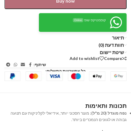
Buy now
קוסמטיקס שופ
Online
תיאור
חוות דעת (0)
שיטת יישום
Add to wishlist
Compare
שיתוף:
כל אפשרויות התשלום:
תכונות ותאימות
נפח מוגדל (20 מ"ל):
מוצר חסכוני יותר, אידיאלי לקליניקות עם תנועה
גבוהה או לגוונים הנמכרים ביותר.