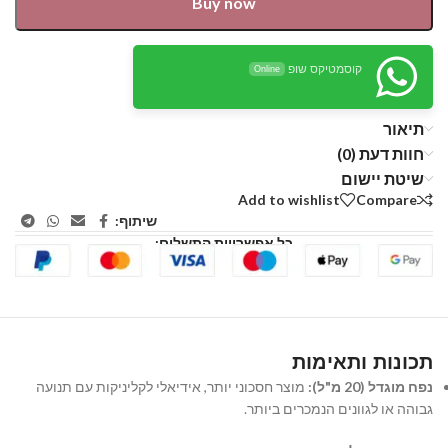
Buy now
קוסמטיקס שופ
Online
תיאור
חוות דעת (0)
שיטת יישום
Add to wishlist
Compare
שיתוף:
כל אפשרויות התשלום:
תכונות ותאימות
נפח מוגדל (20 מ"ל):
מוצר חסכוני יותר, אידיאלי לקליניקות עם תנועה
גבוהה או לגוונים הנמכרים ביותר.