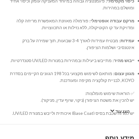
כיסוי מקסימלי:
פיגמנטציה גבוהה במיוחד המעניקה עומק וכיסוי אחיד
ומושלם במהירות.
מרקם עבודה אופטימלי:
פורמולה מאוזנת המאפשרת מריחה קלה
ומדויקת עד קו הקוטיקולה, ללא נזילות או התכווצויות.
עמידות:
מבטיח עמידות לאורך 3-4 שבועות, תוך שמירה על ברק
אינטנסיבי ושלמות הציפורן.
ייבוש מהיר:
מתייבש ביעילות ובמהירות במנורות UV/LED סטנדרטיות.
מגוון עצום:
מותאם לשימוש מקצועי בכל 198 הגוונים הקיימים בסדרת
KOYO, לבניית קולקציה מקיפה ומעודכנת.
✅ הוראות שימוש מומלצות:
יש להכין את משטח הציפורן (ניקוי, שיוף עדין, מניקור).
הצג עוד
יש למרוח שכבת בסיס (Base Coat) איכותית ולייבש במנורת UV/LED.
יש למרוח שכבה דקה ואחידה של לק ג'ל KOYO ולייבש במנורה. במידת
הצורך, יש לחזור על הפעולה עם שכבה שנייה.
מידע נוסף