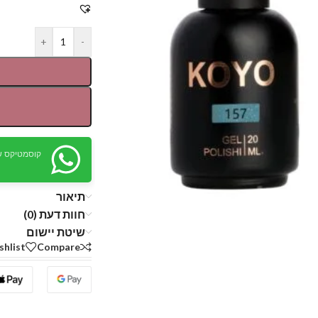
+
-
קוסמטיקס ש
תיאור
חוות דעת (0)
שיטת יישום
shlist
Compare