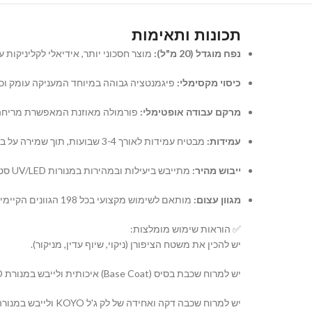
תכונות ותאימות
נפח מוגדל (20 מ"ל):
מוצר חסכוני יותר, אידיאלי לקליניקות ע
כיסוי מקסימלי:
פיגמנטציה גבוהה במיוחד המעניקה עומק וכי
מרקם עבודה אופטימלי:
פורמולה מאוזנת המאפשרת מריחה קלה
עמידות:
מבטיח עמידות לאורך 3-4 שבועות, תוך שמירה על ברק אינטנסיבי ושלמות הציפורן.
ייבוש מהיר:
מתייבש ביעילות ובמהירות במנורות UV/LED סטנדרטיות.
מגוון עצום:
מותאם לשימוש מקצועי בכל 198 הגוונים הקיימים בסדרת KOYO, לבניית קולקציה מקיפה ומעודכנת.
✅ הוראות שימוש מומלצות:
יש להכין את משטח הציפורן (ניקוי, שיוף עדין, מניקור).
יש למרוח שכבת בסיס (Base Coat) איכותית ולייבש במנורת UV/LED.
יש למרוח שכבה דקה ואחידה של לק ג'ל KOYO ולייבש במנורה. במידת הצורך, יש לחזור על הפעולה עם שכבה שנייה.