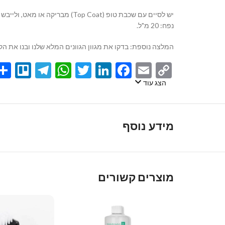
יש לסיים עם שכבת טופ (Top Coat) מבריקה או מאט, ולייבש במנורה לאיטום והשגת הגימור המושלם.
נפח: 20 מ"ל.
המלצה נוספת: בדקו את מגוון הגוונים המלא שלנו ובנו את ה
egram
llo
atsApp
Twitter
LinkedIn
Facebook
Email
Copy
Link
הצג עוד
מידע נוסף
מוצרים קשורים