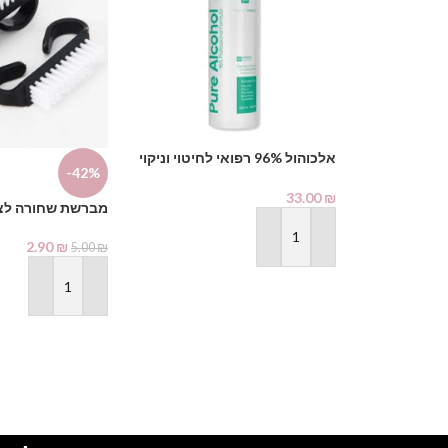
אלכוהול 96% רפואי לחיטוי וניקוי
-42%
1000 מ"ל – PHARMAX Pure
Alcohol
33.00
₪
מברשת שחורה לצי
הוספה לסל
2.90
₪
5.00
₪
הוספה לסל