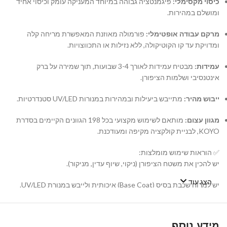
כיסוי מקסימלי:
פיגמנטציה גבוהה במיוחד המעניקה עומק וכיסוי אחיד
ומושלם במהירות.
מרקם עבודה אופטימלי:
פורמולה מאוזנת המאפשרת מריחה קלה
ומדויקת עד קו הקוטיקולה, ללא נזילות או התכווצויות.
עמידות:
מבטיח עמידות לאורך 3-4 שבועות, תוך שמירה על ברק
אינטנסיבי ושלמות הציפורן.
ייבוש מהיר:
מתייבש ביעילות ובמהירות במנורות UV/LED סטנדרטיות.
מגוון עצום:
מותאם לשימוש מקצועי בכל 198 הגוונים הקיימים בסדרת
KOYO, לבניית קולקציה מקיפה ומעודכנת.
✅ הוראות שימוש מומלצות:
יש להכין את משטח הציפורן (ניקוי, שיוף עדין, מניקור).
הצג עוד
יש למרוח שכבת בסיס (Base Coat) איכותית ולייבש במנורת UV/LED.
יש למרוח שכבה דקה ואחידה של לק ג'ל KOYO ולייבש במנורה. במידת
הצורך, יש לחזור על הפעולה עם שכבה שנייה.
מידע נוסף