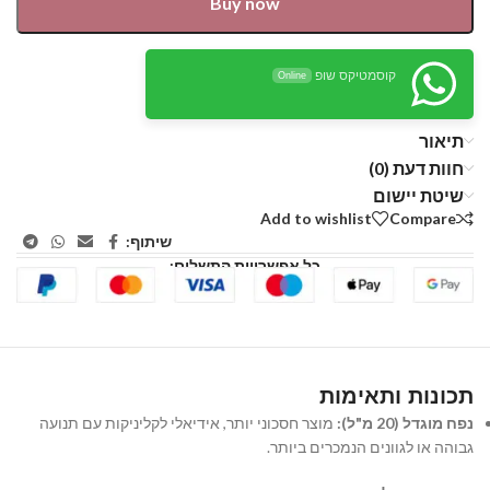
Buy now
קוסמטיקס שופ
Online
תיאור
חוות דעת (0)
שיטת יישום
Add to wishlist
Compare
שיתוף:
כל אפשרויות התשלום:
תכונות ותאימות
נפח מוגדל (20 מ"ל):
מוצר חסכוני יותר, אידיאלי לקליניקות עם תנועה
גבוהה או לגוונים הנמכרים ביותר.