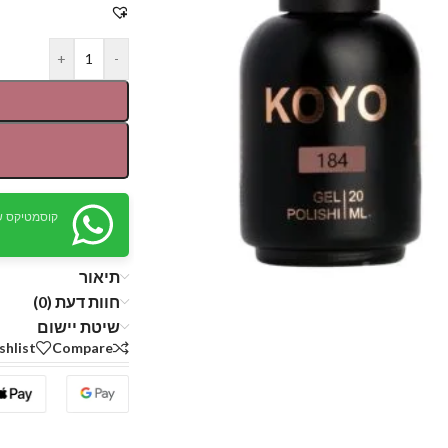
+
-
קוסמטיקס ש
תיאור
חוות דעת (0)
שיטת יישום
shlist
Compare