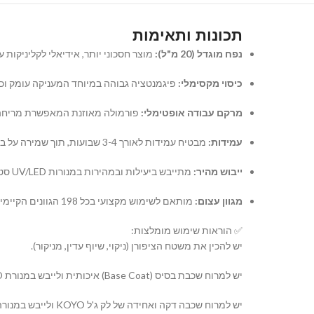
תכונות ותאימות
נפח מוגדל (20 מ"ל):
מוצר חסכוני יותר, אידיאלי לקליניקות ע
כיסוי מקסימלי:
פיגמנטציה גבוהה במיוחד המעניקה עומק וכי
מרקם עבודה אופטימלי:
פורמולה מאוזנת המאפשרת מריחה קלה
עמידות:
מבטיח עמידות לאורך 3-4 שבועות, תוך שמירה על ברק אינטנסיבי ושלמות הציפורן.
ייבוש מהיר:
מתייבש ביעילות ובמהירות במנורות UV/LED סטנדרטיות.
מגוון עצום:
מותאם לשימוש מקצועי בכל 198 הגוונים הקיימים בסדרת KOYO, לבניית קולקציה מקיפה ומעודכנת.
✅ הוראות שימוש מומלצות:
יש להכין את משטח הציפורן (ניקוי, שיוף עדין, מניקור).
יש למרוח שכבת בסיס (Base Coat) איכותית ולייבש במנורת UV/LED.
יש למרוח שכבה דקה ואחידה של לק ג'ל KOYO ולייבש במנורה. במידת הצורך, יש לחזור על הפעולה עם שכבה שנייה.