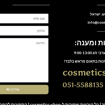
ת ומענה:
חנות בתאום מראש בלבד!
cosmetic
0
שליחה
ות שמורות ל-cosmetics-shop | התמונות להמחשה בלבד