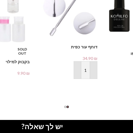
דוחף עור כפית
SOLD
ו
OUT
34.90
₪
בקבוק למילוי
הוספה לסל
9.90
₪
מידע נוסף
יש לך שאלה?