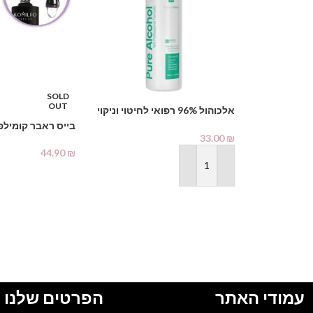
SOLD
OUT
אלכוהול 96% רפואי לחיטוי וניקוי
1000 מ"ל – PHARMAX Pure
בייס ראבר קומילפ
Alcohol
33.00
₪
44.90
₪
הוספה לסל
מידע נוסף
עמודי האתר
הפרטים שלנו