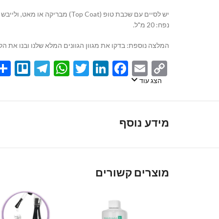
יש לסיים עם שכבת טופ (Top Coat) מבריקה או מאט, ולייבש במנורה לאיטום והשגת הגימור המושלם.
נפח: 20 מ"ל.
המלצה נוספת: בדקו את מגוון הגוונים המלא שלנו ובנו את ה
egram
llo
atsApp
Twitter
LinkedIn
Facebook
Email
Copy
Link
הצג עוד
מידע נוסף
מוצרים קשורים