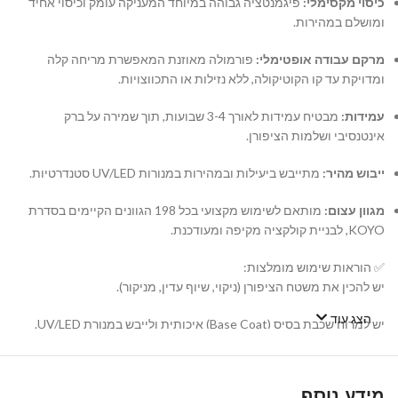
כיסוי מקסימלי:
פיגמנטציה גבוהה במיוחד המעניקה עומק וכיסוי אחיד
ומושלם במהירות.
מרקם עבודה אופטימלי:
פורמולה מאוזנת המאפשרת מריחה קלה
ומדויקת עד קו הקוטיקולה, ללא נזילות או התכווצויות.
עמידות:
מבטיח עמידות לאורך 3-4 שבועות, תוך שמירה על ברק
אינטנסיבי ושלמות הציפורן.
ייבוש מהיר:
מתייבש ביעילות ובמהירות במנורות UV/LED סטנדרטיות.
מגוון עצום:
מותאם לשימוש מקצועי בכל 198 הגוונים הקיימים בסדרת
KOYO, לבניית קולקציה מקיפה ומעודכנת.
✅ הוראות שימוש מומלצות:
יש להכין את משטח הציפורן (ניקוי, שיוף עדין, מניקור).
הצג עוד
יש למרוח שכבת בסיס (Base Coat) איכותית ולייבש במנורת UV/LED.
יש למרוח שכבה דקה ואחידה של לק ג'ל KOYO ולייבש במנורה. במידת
הצורך, יש לחזור על הפעולה עם שכבה שנייה.
מידע נוסף