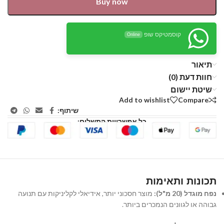
Buy now
קוסמטיקס שופ
Online
תיאור
חוות דעת (0)
שיטת יישום
Add to wishlist
Compare
שיתוף:
כל אפשרויות התשלום:
תכונות ותאימות
נפח מוגדל (20 מ"ל):
מוצר חסכוני יותר, אידיאלי לקליניקות עם תנועה
גבוהה או לגוונים הנמכרים ביותר.