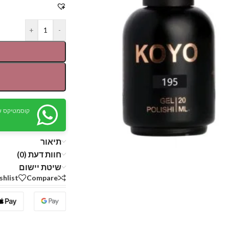
+
-
קוסמטיקס ש
תיאור
חוות דעת (0)
שיטת יישום
shlist
Compare