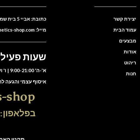
יצירת קשר
כתובת: אביי 5 בית שמש. ישראל
עמוד הבית
מייל: info@cosmetics-shop.com
מבצעים
אודות
שעות פעילו
ריהוט
א'-ה' 9:00-21:00 | ו' וערבי חג 9:00-13:00
חנות
איסוף עצמי והגעה ל
s-shop
בפלאפון: 51-5588135
תקנון האתר | כל הזכוי