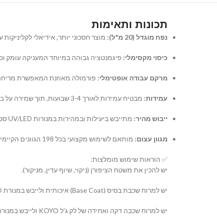
תכונות ותאימות
נפח מוגדל (20 מ"ל):
מוצר חסכוני יותר, אידיאלי לקליניקות ע
כיסוי מקסימלי:
פיגמנטציה גבוהה במיוחד המעניקה עומק וכי
מרקם עבודה אופטימלי:
פורמולה מאוזנת המאפשרת מריחה קלה
עמידות:
מבטיח עמידות לאורך 3-4 שבועות, תוך שמירה על ברק אינטנסיבי ושלמות הציפורן.
ייבוש מהיר:
מתייבש ביעילות ובמהירות במנורות UV/LED סטנדרטיות.
מגוון עצום:
מותאם לשימוש מקצועי בכל 198 הגוונים הקיימים בסדרת KOYO, לבניית קולקציה מקיפה ומעודכנת.
✅ הוראות שימוש מומלצות:
יש להכין את משטח הציפורן (ניקוי, שיוף עדין, מניקור).
יש למרוח שכבת בסיס (Base Coat) איכותית ולייבש במנורת UV/LED.
יש למרוח שכבה דקה ואחידה של לק ג'ל KOYO ולייבש במנורה. במידת הצורך, יש לחזור על הפעולה עם שכבה שנייה.