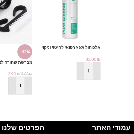
אלכוהול 96% רפואי לחיטוי וניקוי
-42%
1000 מ"ל – PHARMAX Pure
Alcohol
33.00
₪
מברשת שחורה לצי
הוספה לסל
2.90
₪
5.00
₪
הוספה לסל
עמודי האתר
הפרטים שלנו