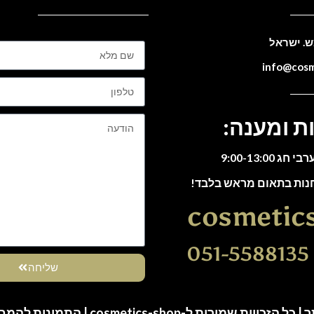
ת ומענה:
חנות בתאום מראש בלבד!
cosmetic
0
שליחה
ות שמורות ל-cosmetics-shop | התמונות להמחשה בלבד