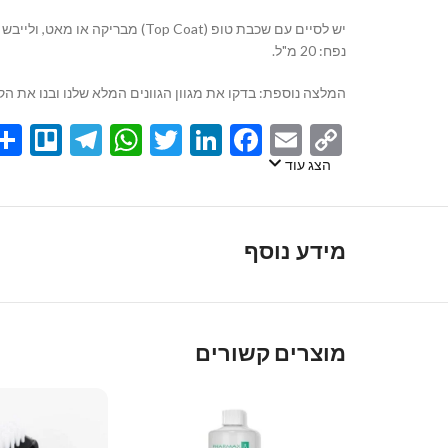
יש לסיים עם שכבת טופ (Top Coat) מבריקה או מאט, ולייבש במנורה לאיטום והשגת הגימור המושלם.
נפח: 20 מ"ל.
המלצה נוספת: בדקו את מגוון הגוונים המלא שלנו ובנו את ה
egram
llo
atsApp
Twitter
LinkedIn
Facebook
Email
Copy
Link
הצג עוד
מידע נוסף
מוצרים קשורים