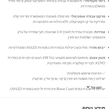
כיסוי מקסימלי:
פיגמנטציה גבוהה במיוחד המעניקה עומק וכיסוי אחיד
ומושלם במהירות.
מרקם עבודה אופטימלי:
פורמולה מאוזנת המאפשרת מריחה קלה
ומדויקת עד קו הקוטיקולה, ללא נזילות או התכווצויות.
עמידות:
מבטיח עמידות לאורך 3-4 שבועות, תוך שמירה על ברק
אינטנסיבי ושלמות הציפורן.
ייבוש מהיר:
מתייבש ביעילות ובמהירות במנורות UV/LED סטנדרטיות.
מגוון עצום:
מותאם לשימוש מקצועי בכל 198 הגוונים הקיימים בסדרת
KOYO, לבניית קולקציה מקיפה ומעודכנת.
✅ הוראות שימוש מומלצות:
יש להכין את משטח הציפורן (ניקוי, שיוף עדין, מניקור).
הצג עוד
יש למרוח שכבת בסיס (Base Coat) איכותית ולייבש במנורת UV/LED.
יש למרוח שכבה דקה ואחידה של לק ג'ל KOYO ולייבש במנורה. במידת
הצורך, יש לחזור על הפעולה עם שכבה שנייה.
מידע נוסף