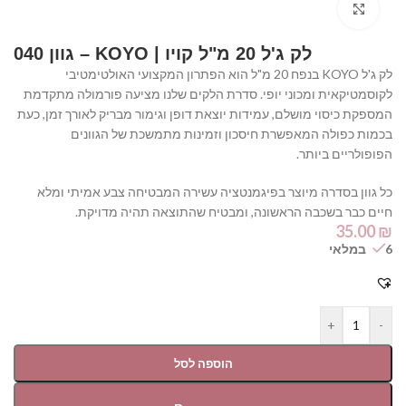
Click to enlarge
לק ג'ל 20 מ"ל קויו | KOYO – גוון 040
לק ג'ל KOYO בנפח 20 מ"ל הוא הפתרון המקצועי האולטימטיבי
לקוסמטיקאית ומכוני יופי. סדרת הלקים שלנו מציעה פורמולה מתקדמת
המספקת כיסוי מושלם, עמידות יוצאת דופן וגימור מבריק לאורך זמן, כעת
בכמות כפולה המאפשרת חיסכון וזמינות מתמשכת של הגוונים
הפופולריים ביותר.
כל גוון בסדרה מיוצר בפיגמנטציה עשירה המבטיחה צבע אמיתי ומלא
חיים כבר בשכבה הראשונה, ומבטיח שהתוצאה תהיה מדויקת.
35.00
₪
6 במלאי
+
-
הוספה לסל