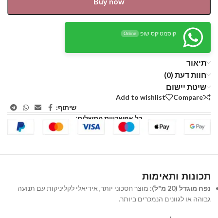
Buy now
קוסמטיקס שופ
Online
תיאור
חוות דעת (0)
שיטת יישום
Add to wishlist
Compare
שיתוף:
כל אפשרויות התשלום:
תכונות ותאימות
נפח מוגדל (20 מ"ל):
מוצר חסכוני יותר, אידיאלי לקליניקות עם תנועה
גבוהה או לגוונים הנמכרים ביותר.