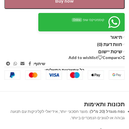
Buy now
קוסמטיקס שופ
Online
תיאור
חוות דעת (0)
שיטת יישום
Add to wishlist
Compare
שיתוף:
כל אפשרויות התשלום:
תכונות ותאימות
נפח מוגדל (20 מ"ל):
מוצר חסכוני יותר, אידיאלי לקליניקות עם תנועה
גבוהה או לגוונים הנמכרים ביותר.