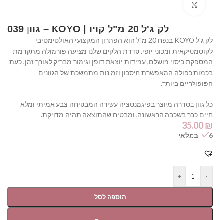
Click to enlarge
לק ג'ל 20 מ"ל קויו | KOYO – גוון 039
לק ג'ל KOYO בנפח 20 מ"ל הוא הפתרון המקצועי האולטימטיבי
לקוסמטיקאית ומכוני יופי. סדרת הלקים שלנו מציעה פורמולה מתקדמת
המספקת כיסוי מושלם, עמידות יוצאת דופן וגימור מבריק לאורך זמן, כעת
בכמות כפולה המאפשרת חיסכון וזמינות מתמשכת של הגוונים
הפופולריים ביותר.
כל גוון בסדרה מיוצר בפיגמנטציה עשירה המבטיחה צבע אמיתי ומלא
חיים כבר בשכבה הראשונה, ומבטיח שהתוצאה תהיה מדויקת.
35.00
₪
6 במלאי
+
-
הוספה לסל