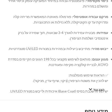
כיסוי מקסימלי:
פיגמנטציה גבוהה במיוחד המעניקה עומק וכיסוי אחיד
ומושלם במהירות.
מרקם עבודה אופטימלי:
פורמולה מאוזנת המאפשרת מריחה קלה
ומדויקת עד קו הקוטיקולה, ללא נזילות או התכווצויות.
עמידות:
מבטיח עמידות לאורך 3-4 שבועות, תוך שמירה על ברק
אינטנסיבי ושלמות הציפורן.
ייבוש מהיר:
מתייבש ביעילות ובמהירות במנורות UV/LED סטנדרטיות.
מגוון עצום:
מותאם לשימוש מקצועי בכל 198 הגוונים הקיימים בסדרת
KOYO, לבניית קולקציה מקיפה ומעודכנת.
✅ הוראות שימוש מומלצות:
יש להכין את משטח הציפורן (ניקוי, שיוף עדין, מניקור).
הצג עוד
יש למרוח שכבת בסיס (Base Coat) איכותית ולייבש במנורת UV/LED.
יש למרוח שכבה דקה ואחידה של לק ג'ל KOYO ולייבש במנורה. במידת
הצורך, יש לחזור על הפעולה עם שכבה שנייה.
מידע נוסף