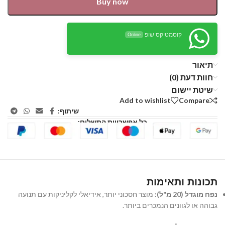
Buy now
קוסמטיקס שופ
Online
תיאור
חוות דעת (0)
שיטת יישום
Add to wishlist
Compare
שיתוף:
כל אפשרויות התשלום:
תכונות ותאימות
נפח מוגדל (20 מ"ל):
מוצר חסכוני יותר, אידיאלי לקליניקות עם תנועה
גבוהה או לגוונים הנמכרים ביותר.