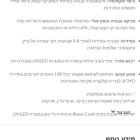
כיסוי מקסימלי:
פיגמנטציה גבוהה במיוחד המעניקה עומק וכיסוי אחיד
ומושלם במהירות.
מרקם עבודה אופטימלי:
פורמולה מאוזנת המאפשרת מריחה קלה
ומדויקת עד קו הקוטיקולה, ללא נזילות או התכווצויות.
עמידות:
מבטיח עמידות לאורך 3-4 שבועות, תוך שמירה על ברק
אינטנסיבי ושלמות הציפורן.
ייבוש מהיר:
מתייבש ביעילות ובמהירות במנורות UV/LED סטנדרטיות.
מגוון עצום:
מותאם לשימוש מקצועי בכל 198 הגוונים הקיימים בסדרת
KOYO, לבניית קולקציה מקיפה ומעודכנת.
✅ הוראות שימוש מומלצות:
יש להכין את משטח הציפורן (ניקוי, שיוף עדין, מניקור).
הצג עוד
יש למרוח שכבת בסיס (Base Coat) איכותית ולייבש במנורת UV/LED.
יש למרוח שכבה דקה ואחידה של לק ג'ל KOYO ולייבש במנורה. במידת
הצורך, יש לחזור על הפעולה עם שכבה שנייה.
מידע נוסף