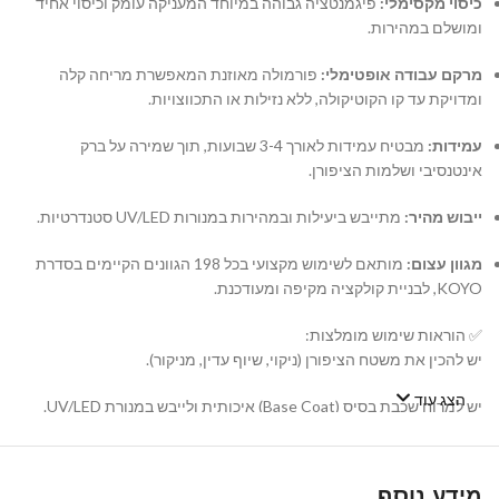
כיסוי מקסימלי:
פיגמנטציה גבוהה במיוחד המעניקה עומק וכיסוי אחיד
ומושלם במהירות.
מרקם עבודה אופטימלי:
פורמולה מאוזנת המאפשרת מריחה קלה
ומדויקת עד קו הקוטיקולה, ללא נזילות או התכווצויות.
עמידות:
מבטיח עמידות לאורך 3-4 שבועות, תוך שמירה על ברק
אינטנסיבי ושלמות הציפורן.
ייבוש מהיר:
מתייבש ביעילות ובמהירות במנורות UV/LED סטנדרטיות.
מגוון עצום:
מותאם לשימוש מקצועי בכל 198 הגוונים הקיימים בסדרת
KOYO, לבניית קולקציה מקיפה ומעודכנת.
✅ הוראות שימוש מומלצות:
יש להכין את משטח הציפורן (ניקוי, שיוף עדין, מניקור).
הצג עוד
יש למרוח שכבת בסיס (Base Coat) איכותית ולייבש במנורת UV/LED.
יש למרוח שכבה דקה ואחידה של לק ג'ל KOYO ולייבש במנורה. במידת
הצורך, יש לחזור על הפעולה עם שכבה שנייה.
מידע נוסף