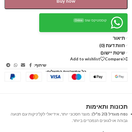
Buy now
קוסמטיקס שופ
Online
תיאור
חוות דעת (0)
שיטת יישום
Add to wishlist
Compare
שיתוף:
כל אפשרויות התשלום:
תכונות ותאימות
נפח מוגדל (20 מ"ל):
מוצר חסכוני יותר, אידיאלי לקליניקות עם תנועה
גבוהה או לגוונים הנמכרים ביותר.