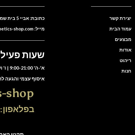
יצירת קשר
כתובת: אביי 5 בית שמש. ישראל
עמוד הבית
מייל: info@cosmetics-shop.com
מבצעים
אודות
שעות פעילו
ריהוט
א'-ה' 9:00-21:00 | ו' וערבי חג 9:00-13:00
חנות
איסוף עצמי והגעה ל
s-shop
בפלאפון: 51-5588135
תקנון האתר | כל הזכוי