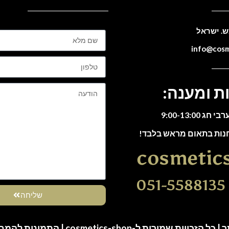
ת ומענה:
חנות בתאום מראש בלבד!
cosmetic
0
שליחה
ות שמורות ל-cosmetics-shop | התמונות להמחשה בלבד