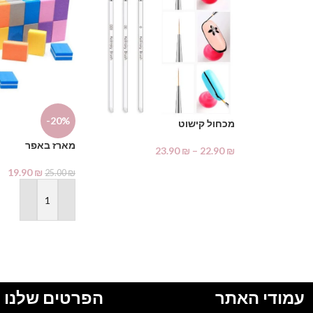
-20%
מכחול קישוט
מארז באפר
23.90
₪
–
22.90
₪
בחר אפשרויות
19.90
₪
25.00
₪
הוספה לסל
עמודי האתר
הפרטים שלנו