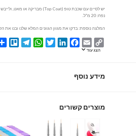
יש לסיים עם שכבת טופ (Top Coat) מבריקה או מאט, ולייבש במנורה לאיטום והשגת הגימור המושלם.
נפח: 20 מ"ל.
המלצה נוספת: בדקו את מגוון הגוונים המלא שלנו ובנו את ה
egram
llo
atsApp
Twitter
LinkedIn
Facebook
Email
Copy
Link
הצג עוד
מידע נוסף
מוצרים קשורים