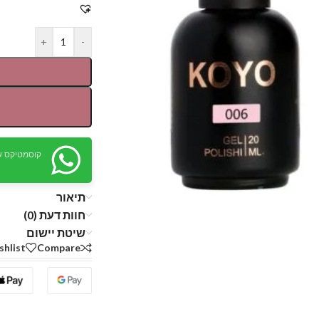
+
-
קוסמטיקס ש
תיאור
חוות דעת (0)
שיטת יישום
shlist
Compare