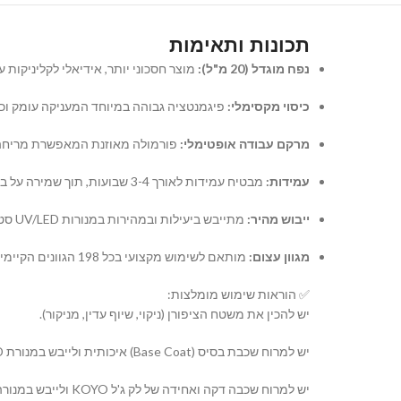
תכונות ותאימות
נפח מוגדל (20 מ"ל):
מוצר חסכוני יותר, אידיאלי לקליניקות ע
כיסוי מקסימלי:
פיגמנטציה גבוהה במיוחד המעניקה עומק וכי
מרקם עבודה אופטימלי:
פורמולה מאוזנת המאפשרת מריחה קלה
עמידות:
מבטיח עמידות לאורך 3-4 שבועות, תוך שמירה על ברק אינטנסיבי ושלמות הציפורן.
ייבוש מהיר:
מתייבש ביעילות ובמהירות במנורות UV/LED סטנדרטיות.
מגוון עצום:
מותאם לשימוש מקצועי בכל 198 הגוונים הקיימים בסדרת KOYO, לבניית קולקציה מקיפה ומעודכנת.
✅ הוראות שימוש מומלצות:
יש להכין את משטח הציפורן (ניקוי, שיוף עדין, מניקור).
יש למרוח שכבת בסיס (Base Coat) איכותית ולייבש במנורת UV/LED.
יש למרוח שכבה דקה ואחידה של לק ג'ל KOYO ולייבש במנורה. במידת הצורך, יש לחזור על הפעולה עם שכבה שנייה.