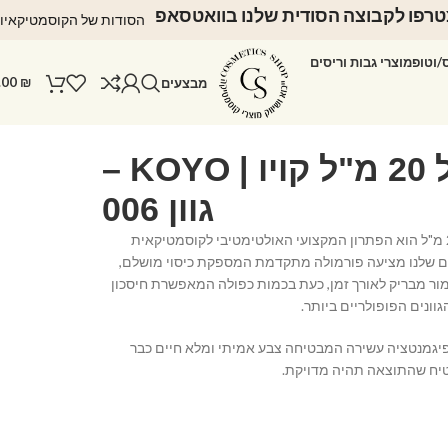
רפו לקבוצה הסודית שלנו בוואטסאפ
הסודות של הקוסמטיקאיו
ס/וטופ
מוצרי גבות וריסים
.00
₪
מבצעים
לק ג'ל 20 מ"ל קויו | KOYO –
גוון 006
לק ג'ל KOYO בנפח 20 מ"ל הוא הפתרון המקצועי האולטימטיבי לקוסמטיקאית
קים שלנו מציעה פורמולה מתקדמת המספקת כיסוי מושלם,
ימור מבריק לאורך זמן, כעת בכמות כפולה המאפשרת חיסכון
ונים הפופולריים ביותר.
בפיגמנטציה עשירה המבטיחה צבע אמיתי ומלא חיים כבר
יח שהתוצאה תהיה מדויקת.