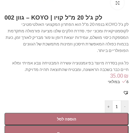
Click to enlarge
לק ג'ל 20 מ"ל קויו | KOYO – גוון 002
לק ג'ל KOYO בנפח 20 מ"ל הוא הפתרון המקצועי האולטימטיבי
לקוסמטיקאית ומכוני יופי. סדרת הלקים שלנו מציעה פורמולה מתקדמת
המספקת כיסוי מושלם, עמידות יוצאת דופן וגימור מבריק לאורך זמן, כעת
בכמות כפולה המאפשרת חיסכון וזמינות מתמשכת של הגוונים
הפופולריים ביותר.
כל גוון בסדרה מיוצר בפיגמנטציה עשירה המבטיחה צבע אמיתי ומלא
חיים כבר בשכבה הראשונה, ומבטיח שהתוצאה תהיה מדויקת.
35.00
₪
6 במלאי
+
-
הוספה לסל