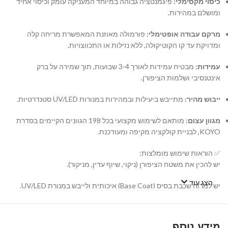
כיסוי מקסימלי:
פיגמנטציה גבוהה במיוחד המעניקה עומק וכיסוי אחיד
ומושלם במהירות.
מרקם עבודה אופטימלי:
פורמולה מאוזנת המאפשרת מריחה קלה
ומדויקת עד קו הקוטיקולה, ללא נזילות או התכווצויות.
עמידות:
מבטיח עמידות לאורך 3-4 שבועות, תוך שמירה על ברק
אינטנסיבי ושלמות הציפורן.
ייבוש מהיר:
מתייבש ביעילות ובמהירות במנורות UV/LED סטנדרטיות.
מגוון עצום:
מותאם לשימוש מקצועי בכל 198 הגוונים הקיימים בסדרת
KOYO, לבניית קולקציה מקיפה ומעודכנת.
✅ הוראות שימוש מומלצות:
יש להכין את משטח הציפורן (ניקוי, שיוף עדין, מניקור).
הצג עוד
יש למרוח שכבת בסיס (Base Coat) איכותית ולייבש במנורת UV/LED.
יש למרוח שכבה דקה ואחידה של לק ג'ל KOYO ולייבש במנורה. במידת
הצורך, יש לחזור על הפעולה עם שכבה שנייה.
מידע נוסף