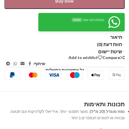
Buy now
קוסמטיקס שופ
Online
תיאור
חוות דעת (0)
שיטת יישום
Add to wishlist
Compare
שיתוף:
כל אפשרויות התשלום:
תכונות ותאימות
נפח מוגדל (20 מ"ל):
מוצר חסכוני יותר, אידיאלי לקליניקות עם תנועה
גבוהה או לגוונים הנמכרים ביותר.