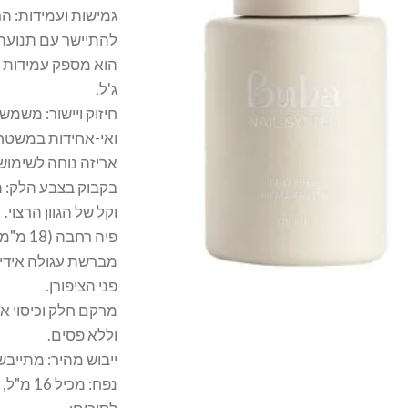
גמישות ועמידות: ה
להתיישר עם תנועת 
הוא מספק עמידות ל
ג'ל.
חיזוק ויישור: משמש ל
ואי-אחידות במשטח 
אריזה נוחה לשימוש:
בקבוק בצבע הלק: ה
וקל של הגוון הרצוי.
פיה רחבה (18 מ"מ): מאפשרת מריחה נוחה ומדויקת.
מברשת עגולה אידי
פני הציפורן.
מרקם חלק וכיסוי א
וללא פסים.
ייבוש מהיר: מתייבש במהירות ב
נפח: מכיל 16 מ"ל, המאפשר שימוש מקצועי ממושך.