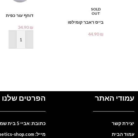
SOLD
OUT
דוחף עור כפית
בייס ראבר קומילפו
34.90
₪
44.90
₪
הוספה לסל
מידע נוסף
עמודי האתר
הפרטים שלנו
יצירת קשר
כתובת: אביי 5 בית שמש. ישראל
עמוד הבית
מייל: info@cosmetics-shop.com