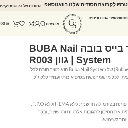
רפו לקבוצה הסודית שלנו בוואטסאפ
הסודות של הקוסמטיקאיו
ס/וטופ
מוצרי גבות וריסים
.00
₪
מבצעים
ראבר בייס בובה BUBA Nail
System | גוון R003
ראבר בייס (Rubber Base) של Buba Nail System הוא מוצר חובה לכל
ת ולכל מי שמחפשת בסיס איכותי ועמיד ללק ג'ל.
פורמולה מתקדמת: פותח בפורמולה חדשנית ללא HEMA וללא T.P.O,
את הסיכון לתגובות אלרגיות ורגישויות, ובכך
ותר לשימוש.