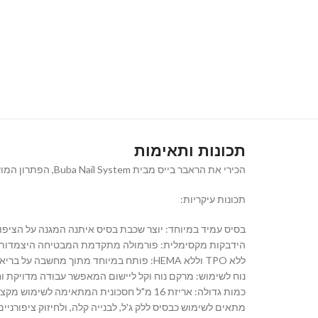
תכונות ותאימות
הכירי את הראבר בייס מבית Buba Nail System, הפתרון המושלם לבניית ציפורניים עמידה ובטוחה. הרבאר בייס ג'ל איכותי מגיע באריזה נוחה של 16 מ"ל ומבטיח היצמדות חזקה וגימור מקצועי.
תכונות עיקריות:
בסיס עמיד במיוחד: יוצר שכבת בסיס איתנה המגנה על הציפור
הידבקות מקסימלית: פורמולה מתקדמת המבטיחה היצמדות א
ללא TPO וללא HEMA: פותח במיוחד מתוך מחשבה על בריאות הציפורן, ללא רכיבים שעלולים לגרום לרגישות.
נוח לשימוש: מרקם נוח וקל ליישום המאפשר עבודה מדויקת ו
כמות גדולה: אריזת 16 מ"ל חסכונית המתאימה לשימוש מקצועי וביתי כאחד.
מתאים לשימוש כבסיס ללק ג'ל, לבנייה קלה, ולחיזוק ציפורניים טבעיות. הראבר בייס של Buba Nail System הוא הב