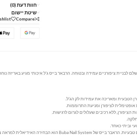
חוות דעת (0)
שיטת יישום
shlist
Compare
ן הטבעית ומאריכה את עמידות לק הג'ל.
ופטימלית לציפורן ומניעת התרוממות.
חלקה.
חירה האידיאלית למראה ציפורניים מושלם ובריא.