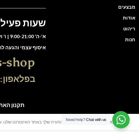
מבצעים
אודות
שעות פעילו
ריהוט
א'-ה' 9:00-21:00 | ו' וערבי חג 9:00-13:00
חנות
איסוף עצמי והגעה ל
s-shop
בפלאפון: 51-5588135
תקנון האתר | כל הזכוי
Need Help?
Chat with us
אנו משתמשים בעוגיות כדי לשפר את החוויה שלך באתר האינטרנט שלנו. על