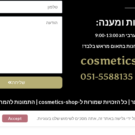
ת ומענה:
חנות בתאום מראש בלבד!
cosmetic
0
שליחה
ות שמורות ל-cosmetics-shop | התמונות להמחשה בלבד
 ידי גלישה באתר זה, אתה מסכים לשימוש שלנו בעוגיות.
Accept